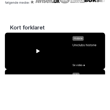
følgende medier
Vores historie
Kort forklaret
Se hvordan uniclub kom til og hvad vi hjælper
Historie
med.
Uniclubs historie
Se video
Info
Hvad vi hjælper med
Se video