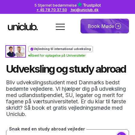
5 Stjernet bedømmelse
+ 45 78 70 37 50
hej@uniclub.dk
Book Møde
Vejledning til international udveksling
Åbent for optagelse på Universiteter
Udveksling og study abroad
Bliv udvekslingsstudent med Danmarks bedst
bedømte vejledere. Vi hjælper dig på udveksling
med udlandsstipendiet, SU, legater og merit for
fagene på værtsuniversitetet. Er du klar til første
skridt? Så book et gratis vejledningsmøde med
Uniclub.
Snak med en study abroad vejleder