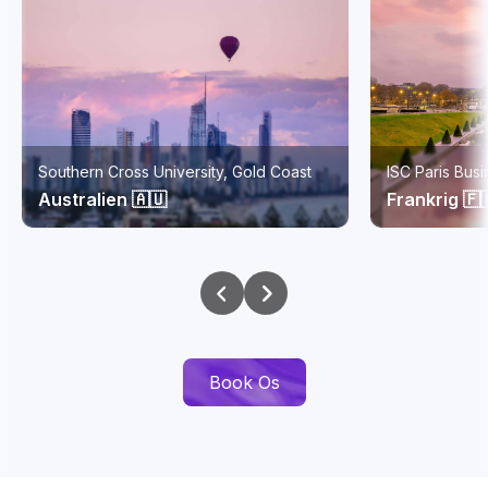
ISC Paris Business School
Monash Univer
Frankrig 🇫🇷
Malaysia 🇲
Book Os