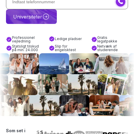
Universiteter
Professionel
Gratis
Ledige pladser
vejledning
legatpakke
Statsligt tilskud
Slip for
Netværk af
på min. 24.000
engelsktest
studerende
Som set i