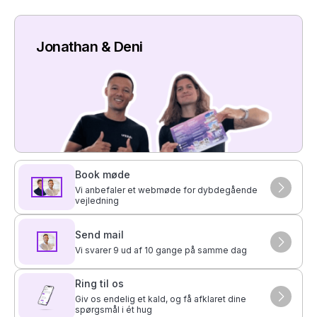
Jonathan & Deni
Book møde
Vi anbefaler et webmøde for dybdegående
vejledning
Send mail
Vi svarer 9 ud af 10 gange på samme dag
Ring til os
Giv os endelig et kald, og få afklaret dine
spørgsmål i ét hug