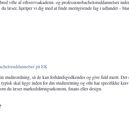
red vifte af erhvervsakademi- og professionsbacheloruddannelser inde
 du læser, hjælper vi dig med at finde meritgivende fag i udlandet – bla
bacheloruddannelser på EK
din studieordning, så de kan forhåndsgodkendes og give fuld merit. Det 
ypisk skal ligge inden for din studieretning og ofte har specifikke krav 
t om du læser markedsføringsøkonom, finans eller design.
e