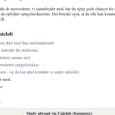
lle de universiteter, vi samarbejder med, har du rigtig gode chancer for 
ge du opfylder optagelseskravene. Det betyder også, at du ofte kan komm
 EK.
niclub
rer ikke med dine medstuderende.
 måneder før studiestart.
 studere samme sted.
ersitetets optagelseskrav.
n – og du kan altid kontakte os under opholdet.
er med.
ne.
b
Study abroad via Uniclub (freemover)