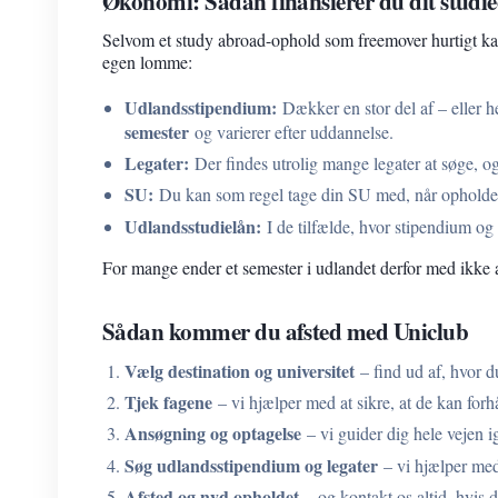
Økonomi: Sådan finansierer du dit studi
Selvom et study abroad-ophold som freemover hurtigt kan 
egen lomme:
Udlandsstipendium:
Dækker en stor del af – eller 
semester
og varierer efter uddannelse.
Legater:
Der findes utrolig mange legater at søge, og 
SU:
Du kan som regel tage din SU med, når opholdet
Udlandsstudielån:
I de tilfælde, hvor stipendium og
For mange ender et semester i udlandet derfor med ikke 
Sådan kommer du afsted med Uniclub
Vælg destination og universitet
– find ud af, hvor d
Tjek fagene
– vi hjælper med at sikre, at de kan for
Ansøgning og optagelse
– vi guider dig hele vejen 
Søg udlandsstipendium og legater
– vi hjælper me
Afsted og nyd opholdet
– og kontakt os altid, hvis d