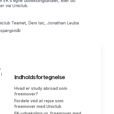
 EK's egne udvekslingsaftaler, eller du
er via Uniclub.
Uniclub Teamet, Deni Isic, Jonathan Leuba
 spørgsmål
e
 i
Indholdsfortegnelse
Hvad er study abroad som
freemover?
Fordele ved at rejse som
freemover med Uniclub
EK-udveksling vs. freemover med