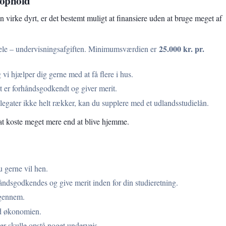
eophold
virke dyrt, er det bestemt muligt at finansiere uden at bruge meget af
25.000 kr. pr.
hele – undervisningsafgiften. Minimumsværdien er
vi hjælper dig gerne med at få flere i hus.
 er forhåndsgodkendt og giver merit.
 legater ikke helt rækker, kan du supplere med et udlandsstudielån.
at koste meget mere end at blive hjemme.
u gerne vil hen.
håndsgodkendes og give merit inden for din studieretning.
igennem.
d økonomien.
er skulle opstå noget undervejs.