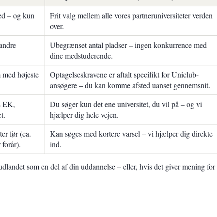
med – og kun
Frit valg mellem alle vores partneruniversiteter verden
over.
andre
Ubegrænset antal pladser – ingen konkurrence med
dine medstuderende.
m med højeste
Optagelseskravene er aftalt specifikt for Uniclub-
ansøgere – du kan komme afsted uanset gennemsnit.
s EK,
Du søger kun det ene universitet, du vil på – og vi
t.
hjælper dig hele vejen.
er før (ca.
Kan søges med kortere varsel – vi hjælper dig direkte
 forår).
ind.
dlandet som en del af din uddannelse – eller, hvis det giver mening for 