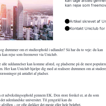
kan tage afsted gennem
kan rejse som freemov
Artikel skrevet af 
Kontakt Uniclub for
 drømmer om et studieophold i udlandet? Så har du to veje: du kan
du kan rejse som freemover via Uniclub.
e alle uddannelser kan komme afsted, og pladserne på de mest populær
m. Her kan Uniclub hjælpe dig med at realisere drømmen om at studere
rænsninger på antallet af pladser.
et udvekslingsophold gennem EK. Den store forskel er, at du som
il det udenlandske universitet. Til gengæld kan du
 afgiften – og ofte dækker det meste eller hele beløbet.