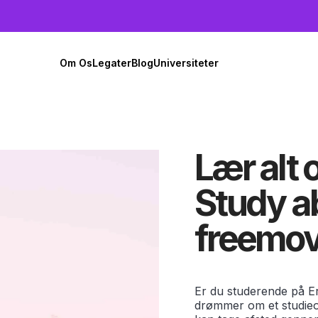
Om Os
Legater
Blog
Universiteter
Lær alt 
Study a
freemov
Er du studerende på 
drømmer om et studieop