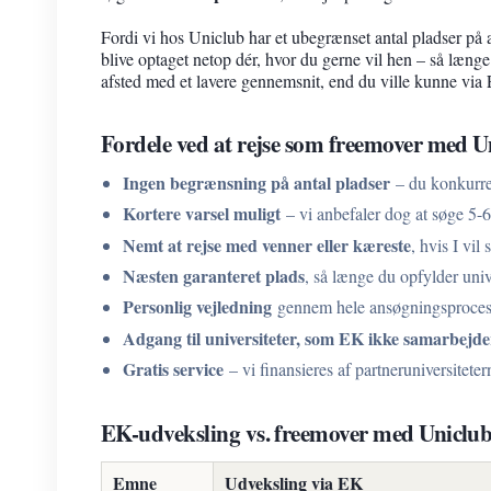
Fordi vi hos Uniclub har et ubegrænset antal pladser på a
blive optaget netop dér, hvor du gerne vil hen – så læn
afsted med et lavere gennemsnit, end du ville kunne via
Fordele ved at rejse som freemover med U
Ingen begrænsning på antal pladser
– du konkurre
Kortere varsel muligt
– vi anbefaler dog at søge 5-6
Nemt at rejse med venner eller kæreste
, hvis I vil
Næsten garanteret plads
, så længe du opfylder univ
Personlig vejledning
gennem hele ansøgningsprocesse
Adgang til universiteter, som EK ikke samarbejd
Gratis service
– vi finansieres af partneruniversiteter
EK-udveksling vs. freemover med Uniclu
Emne
Udveksling via EK