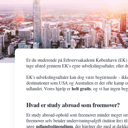
Er du studerende på Erhvervsakademi København (EK) og
tage afsted gennem EK's egne udvekslingsaftaler, eller 
EK's udvekslingsaftaler kan dog være begrænsede – ikk
destinationer som USA og Australien er der ofte kamp o
helt gratis
udlandet. Vores hjælp er
, og vi har ingen beg
Hvad er study abroad som freemover?
Et study abroad-ophold som freemover minder meget om 
freemover selv betaler undervisningsafgift (tuition fee) t
udlandsstipendium
søge
, der hjælper dig med at dække