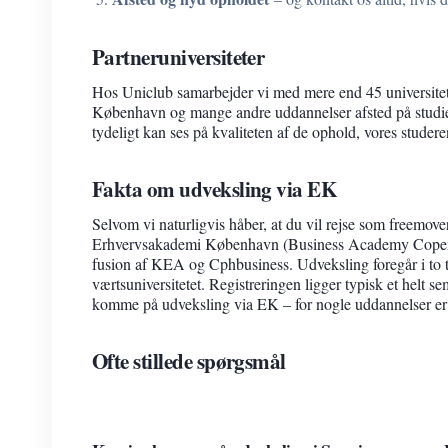
Partneruniversiteter
Hos Uniclub samarbejder vi med mere end 45 universitet
København og mange andre uddannelser afsted på studieop
tydeligt kan ses på kvaliteten af de ophold, vores studere
Fakta om udveksling via EK
Selvom vi naturligvis håber, at du vil rejse som freem
Erhvervsakademi København (Business Academy Copenha
fusion af KEA og Cphbusiness. Udveksling foregår i to t
værtsuniversitetet. Registreringen ligger typisk et helt 
komme på udveksling via EK – for nogle uddannelser er v
Ofte stillede spørgsmål