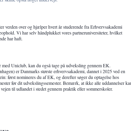
er verden over og hjælper hvert år studerende fra Erhvervsakademi
hold. Vi har selv håndplukket vores partneruniversiteter, hvilket
nde har haft.
over med Uniclub, kan du også tage på udveksling gennem EK.
gen) er Danmarks største erhvervsakademi, dannet i 2025 ved en
rin: først nomineres du af EK, og derefter søger du optagelse hos
semester før dit udvekslingssemester. Bemærk, at ikke alle uddannelser ka
ejen til udlandet i stedet gennem praktik eller sommerskoler.