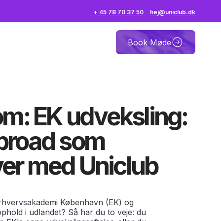
+ 45 78 70 37 50
hej@uniclub.dk
Book Møde
om: EK udveksling:
broad som
er med Uniclub
Erhvervsakademi København (EK) og
hold i udlandet? Så har du to veje: du