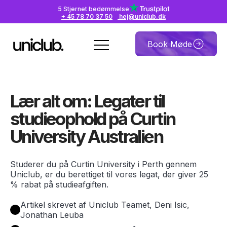
5 Stjernet bedømmelse
+ 45 78 70 37 50
hej@uniclub.dk
Book Møde
Lær alt om: Legater til
studieophold på Curtin
University Australien
Studerer du på Curtin University i Perth gennem
Uniclub, er du berettiget til vores legat, der giver 25
% rabat på studieafgiften.
Artikel skrevet af Uniclub Teamet, Deni Isic,
Jonathan Leuba