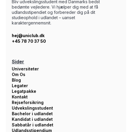
Bliv udvekslingsstudent med Danmarks bedst
bedømte vejledere. Vi hjælper dig med at få
udlandsstipendiet og forbereder dig på dit
studieophold i udlandet – uanset
karaktergennemsnit.
hej@uniclub.dk
+45 78 70 37 50
Sider
Universiteter
Om Os
Blog
Legater
Legatpakke
Kontakt
Rejseforsikring
Udvekslingsstudent
Bachelor i udlandet
Kandidat i udlandet
Sabbatår i udlandet
Udlandsstipendium