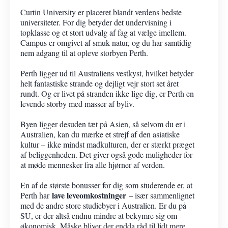
Curtin University er placeret blandt verdens bedste
universiteter. For dig betyder det undervisning i
topklasse og et stort udvalg af fag at vælge imellem.
Campus er omgivet af smuk natur, og du har samtidig
nem adgang til at opleve storbyen Perth.
Perth ligger ud til Australiens vestkyst, hvilket betyder
helt fantastiske strande og dejligt vejr stort set året
rundt. Og er livet på stranden ikke lige dig, er Perth en
levende storby med masser af byliv.
Byen ligger desuden tæt på Asien, så selvom du er i
Australien, kan du mærke et strejf af den asiatiske
kultur – ikke mindst madkulturen, der er stærkt præget
af beliggenheden. Det giver også gode muligheder for
at møde mennesker fra alle hjørner af verden.
En af de største bonusser for dig som studerende er, at
lave leveomkostninger
Perth har
– især sammenlignet
med de andre store studiebyer i Australien. Er du på
SU, er der altså endnu mindre at bekymre sig om
økonomisk. Måske bliver der endda råd til lidt mere