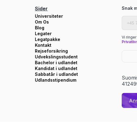
Sider
Snak m
Universiteter
Om Os
Blog
Legater
Vi ringe
Legatpakke
Privatliv
Kontakt
Rejseforsikring
Udvekslingsstudent
Bachelor i udlandet
Kandidat i udlandet
Sabbatår i udlandet
Suomi
Udlandsstipendium
41249
An