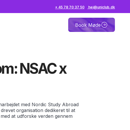
+ 45 78 70 37 50
hej@uniclub.dk
Book Møde
 om: NSAC x
amarbejdet med Nordic Study Abroad
 drevet organisation dedikeret til at
r med at udforske verden gennem