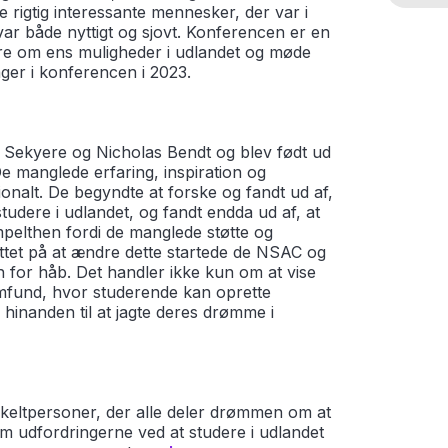
rigtig interessante mennesker, der var i
var både nyttigt og sjovt. Konferencen er en
ere om ens muligheder i udlandet og møde
ager i konferencen i 2023.
Sekyere og Nicholas Bendt og blev født ud
e manglede erfaring, inspiration og
ionalt. De begyndte at forske og fandt ud af,
dere i udlandet, og fandt endda ud af, at
pelthen fordi de manglede støtte og
luttet på at ændre dette startede de NSAC og
 for håb. Det handler ikke kun om at vise
amfund, hvor studerende kan oprette
 hinanden til at jagte deres drømme i
nkeltpersoner, der alle deler drømmen om at
m udfordringerne ved at studere i udlandet