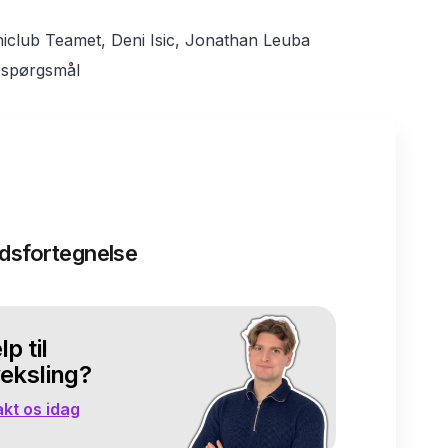
Uniclub Teamet, Deni Isic, Jonathan Leuba
 spørgsmål
ldsfortegnelse
p til
eksling?
kt os idag