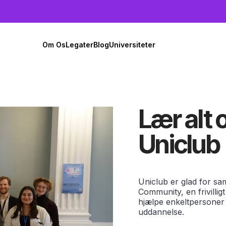
Om Os
Legater
Blog
Universiteter
Lær alt
Uniclub
Uniclub er glad for s
Community, en frivilligt
hjælpe enkeltpersone
uddannelse.