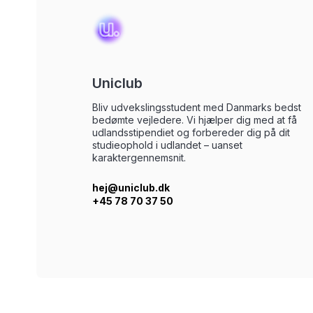
Uniclub
Bliv udvekslingsstudent med Danmarks bedst
bedømte vejledere. Vi hjælper dig med at få
udlandsstipendiet og forbereder dig på dit
studieophold i udlandet – uanset
karaktergennemsnit.
hej@uniclub.dk
+45 78 70 37 50