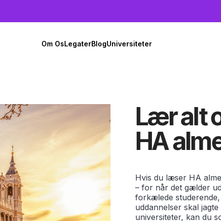
Om Os
Legater
Blog
Universiteter
Lær alt 
HA alme
Hvis du læser HA alme
– for når det gælder u
forkælede studerende,
uddannelser skal jagte
universiteter, kan du 