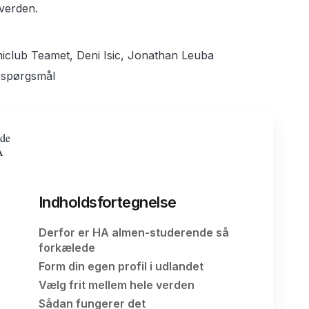
 verden.
Uniclub Teamet, Deni Isic, Jonathan Leuba
 spørgsmål
ede
A
Indholdsfortegnelse
Derfor er HA almen-studerende så
forkælede
Form din egen profil i udlandet
Vælg frit mellem hele verden
Sådan fungerer det