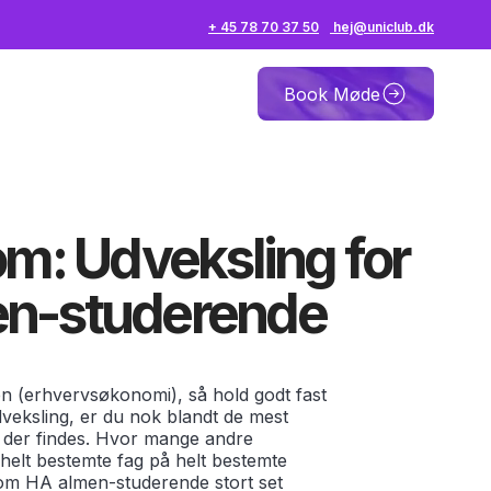
+ 45 78 70 37 50
hej@uniclub.dk
Book Møde
om: Udveksling for
n-studerende
n (erhvervsøkonomi), så hold godt fast
dveksling, er du nok blandt de mest
 der findes. Hvor mange andre
 helt bestemte fag på helt bestemte
som HA almen-studerende stort set