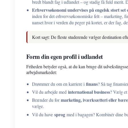
bredt blandt fag i udlandet – og stadig få fuld merit.
Erhvervsøkonomi undervises på engelsk stort set o
inden for det erhvervsøkonomiske felt – marketing, fi
uanset hvor i verden du peger på kortet, er der fag, der 
Kort sagt: De fleste studerende vælger destination e
Form din egen profil i udlandet
Friheden betyder også, at du kan bruge dit udvekslingsse
arbejdsmarkedet:
finans
Drømmer du om en karriere i
? Så tag finansie
international business
Vil du arbejde med
? Vælg et 
marketing, iværksætteri eller bær
Brænder du for
vælge.
sprog
Vil du have
med i bagagen? Kombinér dine busi