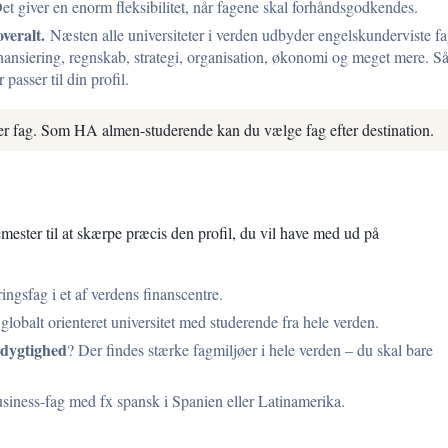
 Det giver en enorm fleksibilitet, når fagene skal forhåndsgodkendes.
veralt.
Næsten alle universiteter i verden udbyder engelskunderviste f
nansiering, regnskab, strategi, organisation, økonomi og meget mere. S
passer til din profil.
fter fag. Som HA almen-studerende kan du vælge fag efter destination.
mester til at skærpe præcis den profil, du vil have med ud på
ringsfag i et af verdens finanscentre.
globalt orienteret universitet med studerende fra hele verden.
edygtighed
? Der findes stærke fagmiljøer i hele verden – du skal bare
ness-fag med fx spansk i Spanien eller Latinamerika.