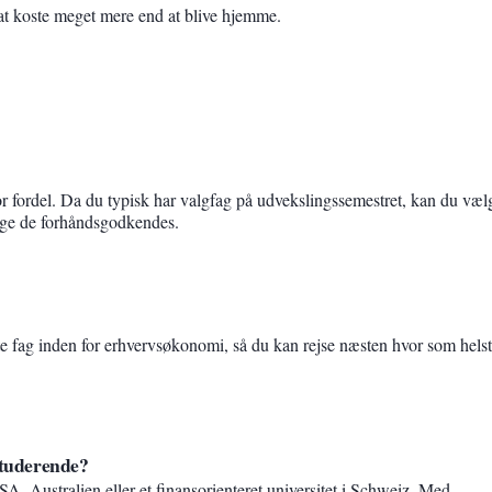
at koste meget mere end at blive hjemme.
or fordel. Da du typisk har valgfag på udvekslingssemestret, kan du væl
længe de forhåndsgodkendes.
te fag inden for erhvervsøkonomi, så du kan rejse næsten hvor som helst
studerende?
SA, Australien eller et finansorienteret universitet i Schweiz. Med