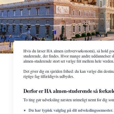
Hvis du læser HA almen (erhvervsøkonomi), så hold godt 
studerende, der findes. Hvor mange andre uddannelser sk
almen-studerende stort set vælge frit mellem hele verden
Det giver dig en sjælden frihed: du kan vælge din destinat
rigtige fag tilfældigvis udbydes.
Derfor er HA almen-studerende så forkæl
To ting gør udveksling næsten urimeligt nemt for dig s
Du har typisk valgfag på dit udvekslingssemester.