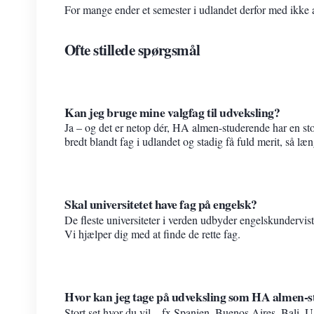
For mange ender et semester i udlandet derfor med ikke 
Ofte stillede spørgsmål
Kan jeg bruge mine valgfag til udveksling?
Ja – og det er netop dér, HA almen-studerende har en st
bredt blandt fag i udlandet og stadig få fuld merit, så 
Skal universitetet have fag på engelsk?
De fleste universiteter i verden udbyder engelskundervis
Vi hjælper dig med at finde de rette fag.
Hvor kan jeg tage på udveksling som HA almen-
Stort set hvor du vil – fx Spanien, Buenos Aires, Bali, U