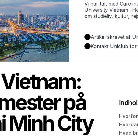
Vi har talt med Caroli
University Vietnam i Ho
om studieliv, kultur, re
Artikel skrevet af 
Kontakt Uniclub for
 Vietnam:
emester på
Indho
i Minh City
Hvorfor
Hvordan 
Hvad bru