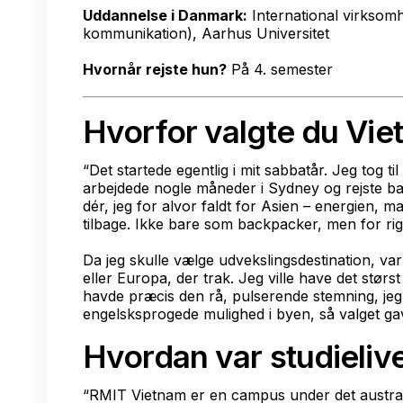
Uddannelse i Danmark:
International virksom
kommunikation), Aarhus Universitet
Hvornår rejste hun?
På 4. semester
Hvorfor valgte du Vi
“Det startede egentlig i mit sabbatår. Jeg tog t
arbejdede nogle måneder i Sydney og rejste b
dér, jeg for alvor faldt for Asien – energien, m
tilbage. Ikke bare som backpacker, men for rig
Da jeg skulle vælge udvekslingsdestination, va
eller Europa, der trak. Jeg ville have det størs
havde præcis den rå, pulserende stemning, jeg
engelsksprogede mulighed i byen, så valget gav
Hvordan var studielive
“RMIT Vietnam er en campus under det austral