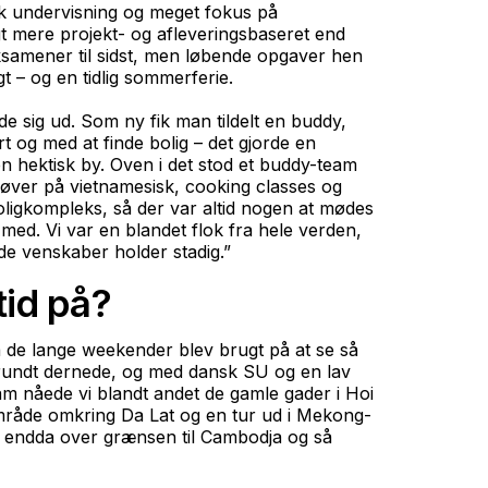
 undervisning og meget fokus på
t mere projekt- og afleveringsbaseret end
samener til sidst, men løbende opgaver hen
t – og en tidlig sommerferie.
ede sig ud. Som ny fik man tildelt en buddy,
t og med at finde bolig – det gjorde en
en hektisk by. Oven i det stod et buddy-team
øver på vietnamesisk, cooking classes og
ligkompleks, så der var altid nogen at mødes
ed. Vi var en blandet flok fra hele verden,
de venskaber holder stadig.”
tid på?
å de lange weekender blev brugt på at se så
se rundt dernede, og med dansk SU og en lav
am nåede vi blandt andet de gamle gader i Hoi
mråde omkring Da Lat og en tur ud i Mekong-
i endda over grænsen til Cambodja og så