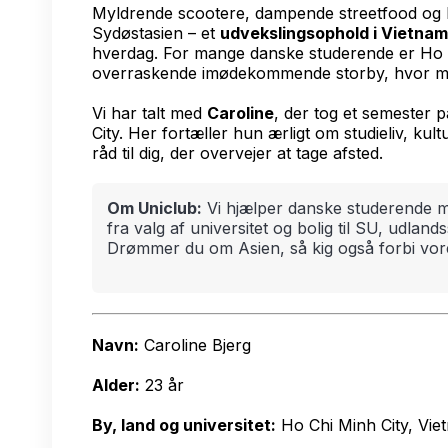
Myldrende scootere, dampende streetfood og la
Sydøstasien – et
udvekslingsophold i Vietnam
hverdag. For mange danske studerende er Ho C
overraskende imødekommende storby, hvor man 
Vi har talt med
Caroline
, der tog et semester 
City. Her fortæller hun ærligt om studieliv, kult
råd til dig, der overvejer at tage afsted.
Om Uniclub:
Vi hjælper danske studerende m
fra valg af universitet og bolig til SU, udland
Drømmer du om Asien, så kig også forbi vores
Navn:
Caroline Bjerg
Alder:
23 år
By, land og universitet:
Ho Chi Minh City, Vie