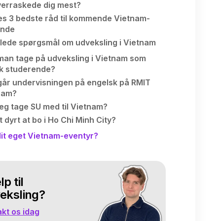
erraskede dig mest?
es 3 bedste råd til kommende Vietnam-
ende
illede spørgsmål om udveksling i Vietnam
man tage på udveksling i Vietnam som
k studerende?
går undervisningen på engelsk på RMIT
nam?
eg tage SU med til Vietnam?
t dyrt at bo i Ho Chi Minh City?
 dit eget Vietnam-eventyr?
p til
eksling?
kt os idag