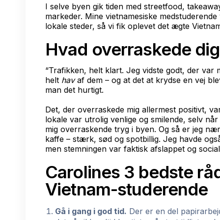
I selve byen gik tiden med streetfood, takeawa
markeder. Mine vietnamesiske medstuderende va
lokale steder, så vi fik oplevet det ægte Vietna
Hvad overraskede dig
“Trafikken, helt klart. Jeg vidste godt, der var
helt
hav
af dem – og at det at krydse en vej blev e
man det hurtigt.
Det, der overraskede mig allermest positivt, 
lokale var utrolig venlige og smilende, selv når
mig overraskende tryg i byen. Og så er jeg næ
kaffe – stærk, sød og spotbillig. Jeg havde og
men stemningen var faktisk afslappet og social
Carolines 3 bedste rå
Vietnam-studerende
Gå i gang i god tid.
Der er en del papirarbej