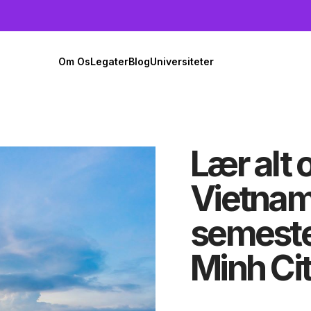
Om Os
Legater
Blog
Universiteter
Lær alt 
Vietnam
semeste
Minh Ci