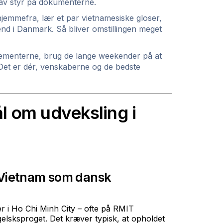
g hav styr på dokumenterne.
hjemmefra, lær et par vietnamesiske gloser,
end i Danmark. Så bliver omstillingen meget
ementerne, brug de lange weekender på at
t. Det er dér, venskaberne og de bedste
l om udveksling i
 Vietnam som dansk
r i Ho Chi Minh City – ofte på RMIT
gelsksproget. Det kræver typisk, at opholdet