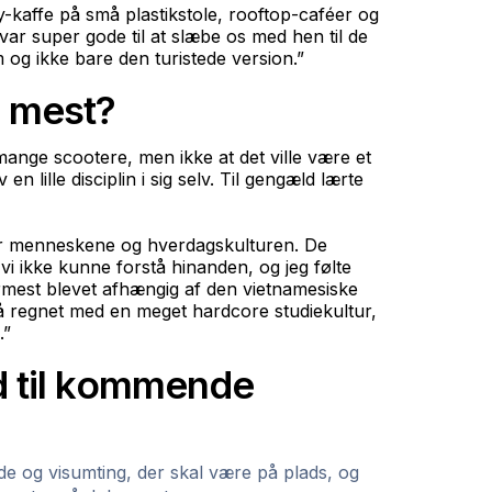
y-kaffe på små plastikstole, rooftop-caféer og
r super gode til at slæbe os med hen til de
m og ikke bare den turistede version.”
 mest?
 mange scootere, men ikke at det ville være et
n lille disciplin i sig selv. Til gengæld lærte
var menneskene og hverdagskulturen. De
 vi ikke kunne forstå hinanden, og jeg følte
rmest blevet afhængig af den vietnamesiske
så regnet med en meget hardcore studiekultur,
.”
d til kommende
de og visumting, der skal være på plads, og