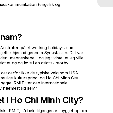
hedskommunikation (engelsk og
etnam?
il Australien på et working holiday-visum,
agefter hjemad gennem Sydøstasien. Det var
aden, menneskene – og jeg vidste, at jeg ville
tigt at
bo
og leve i en asiatisk storby.
r det derfor ikke de typiske valg som USA
t mulige kulturspring, og Ho Chi Minh City
 søgte. RMIT var den internationale,
 nærmest sig selv.”
t i Ho Chi Minh City?
ske RMIT, så hele tilgangen er bygget op om