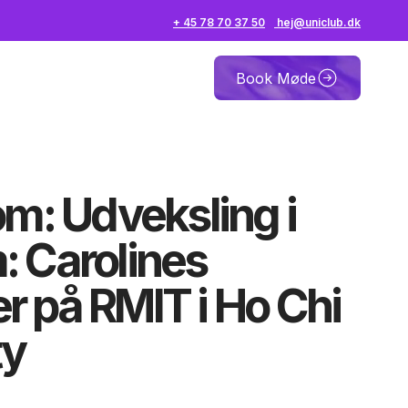
+ 45 78 70 37 50
hej@uniclub.dk
Book Møde
om: Udveksling i
: Carolines
r på RMIT i Ho Chi
ty