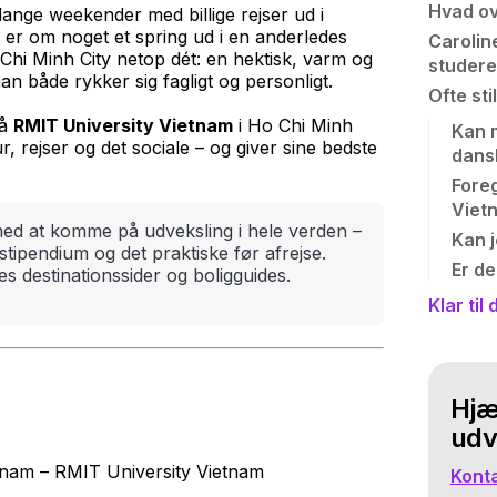
Hvad ov
nge weekender med billige rejser ud i
er om noget et spring ud i en anderledes
Carolin
hi Minh City netop dét: en hektisk, varm og
studer
både rykker sig fagligt og personligt.
Ofte st
på
RMIT University Vietnam
i Ho Chi Minh
Kan 
ur, rejser og det sociale – og giver sine bedste
dans
Fore
Viet
ed at komme på udveksling i hele verden –
Kan j
sstipendium og det praktiske før afrejse.
Er de
 destinationssider og boligguides.
Klar til
Hjæl
udv
tnam – RMIT University Vietnam
Konta