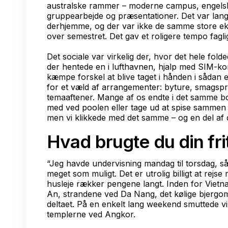
australske rammer – moderne campus, engelsk
gruppearbejde og præsentationer. Det var lang
derhjemme, og der var ikke de samme store ek
over semestret. Det gav et roligere tempo faglig
Det sociale var virkelig der, hvor det hele fold
der hentede en i lufthavnen, hjalp med SIM-kor
kæmpe forskel at blive taget i hånden i sådan 
for et væld af arrangementer: byture, smagspr
temaaftener. Mange af os endte i det samme bo
med ved poolen eller tage ud at spise sammen m
men vi klikkede med det samme – og en del af 
Hvad brugte du din fri
“Jeg havde undervisning mandag til torsdag, s
meget som muligt. Det er utrolig billigt at rej
husleje rækker pengene langt. Inden for Vietn
An, strandene ved Da Nang, det kølige bjergo
deltaet. På en enkelt lang weekend smuttede v
templerne ved Angkor.