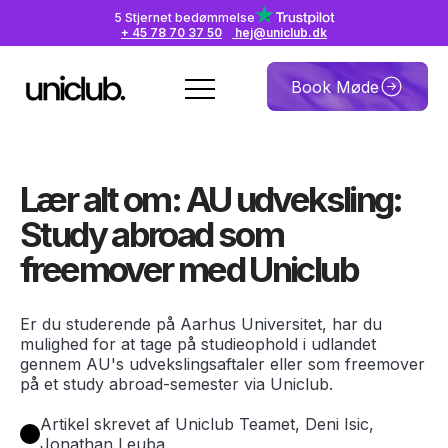
5 Stjernet bedømmelse
+ 45 78 70 37 50
hej@uniclub.dk
Book Møde
Lær alt om: AU udveksling:
Study abroad som
freemover med Uniclub
Er du studerende på Aarhus Universitet, har du
mulighed for at tage på studieophold i udlandet
gennem AU's udvekslingsaftaler eller som freemover
på et study abroad-semester via Uniclub.
Artikel skrevet af Uniclub Teamet, Deni Isic,
Jonathan Leuba