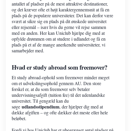
antallet af pladser på de mest attraktive destinationer,
og det kræver ofte et højt karaktergennemsnit at få en
plads på de populære universiteter. Det kan derfor være
svært at sikre sig en plads på dit ønskede universitet
eller rejsemål – især hvis du gerne vil rejse sammen
med en anden. Her kan Uniclub hjælpe dig med at
opfylde drømmen om at studere i udlandet og få en
plads på et af de mange anerkendte universiteter, vi
samarbejder med.
Hvad er study abroad som freemover?
Et study abroad-ophold som freemover minder meget
om et udvekslingsophold gennem AU. Den store
forskel er, at du som freemover selv betaler
undervisningsafgift (tuition fee) til det udenlandske
universitet. Til gengæld kan du
udlandsstipendium
søge
, der hjælper dig med at
dække afgiften – og ofte dækker det meste eller hele
beløbet.
Fordi vi hos Uniclub har et ubegrænset antal pladser på