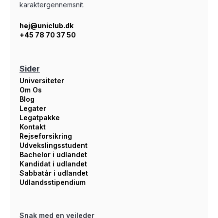
karaktergennemsnit.
hej@uniclub.dk
+45 78 70 37 50
Sider
Universiteter
Om Os
Blog
Legater
Legatpakke
Kontakt
Rejseforsikring
Udvekslingsstudent
Bachelor i udlandet
Kandidat i udlandet
Sabbatår i udlandet
Udlandsstipendium
Snak med en vejleder