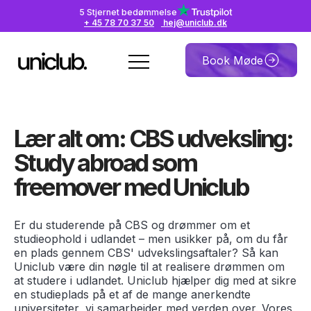
5 Stjernet bedømmelse
+ 45 78 70 37 50
hej@uniclub.dk
Book Møde
Lær alt om: CBS udveksling:
Study abroad som
freemover med Uniclub
Er du studerende på CBS og drømmer om et
studieophold i udlandet – men usikker på, om du får
en plads gennem CBS' udvekslingsaftaler? Så kan
Uniclub være din nøgle til at realisere drømmen om
at studere i udlandet. Uniclub hjælper dig med at sikre
en studieplads på et af de mange anerkendte
universiteter, vi samarbejder med verden over. Vores