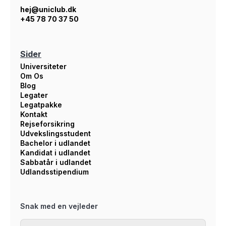
hej@uniclub.dk
+45 78 70 37 50
Sider
Universiteter
Om Os
Blog
Legater
Legatpakke
Kontakt
Rejseforsikring
Udvekslingsstudent
Bachelor i udlandet
Kandidat i udlandet
Sabbatår i udlandet
Udlandsstipendium
Snak med en vejleder