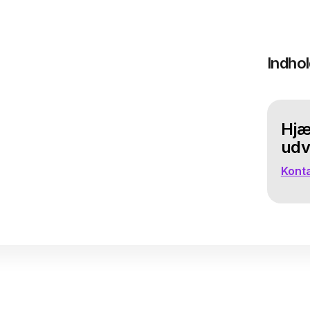
Indho
Hjæl
udv
Konta