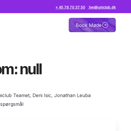
+ 45 78 70 37 50
hej@uniclub.dk
Book Møde
om: null
Uniclub Teamet, Deni Isic, Jonathan Leuba
 spørgsmål