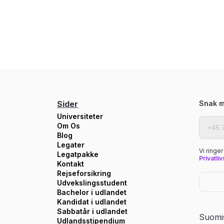
Sider
Snak m
Universiteter
Om Os
Blog
Legater
Vi ringe
Legatpakke
Privatliv
Kontakt
Rejseforsikring
Udvekslingsstudent
Bachelor i udlandet
Kandidat i udlandet
Sabbatår i udlandet
Suomi
Udlandsstipendium