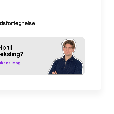
ldsfortegnelse
p til
eksling?
kt os idag