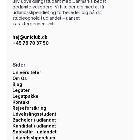
Bliv udvekslingsstudent med Danmarks bedst
bedømte vejledere. Vi hjælper dig med at få
udlandsstipendiet og forbereder dig på dit
studieophold i udlandet – uanset
karaktergennemsnit.
hej@uniclub.dk
+45 78 70 37 50
Sider
Universiteter
Om Os
Blog
Legater
Legatpakke
Kontakt
Rejseforsikring
Udvekslingsstudent
Bachelor i udlandet
Kandidat i udlandet
Sabbatår i udlandet
Udlandsstipendium