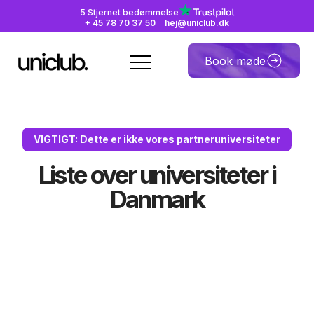
5 Stjernet bedømmelse
+ 45 78 70 37 50
hej@uniclub.dk
Book møde
VIGTIGT: Dette er ikke vores partneruniversiteter
Liste over universiteter i
Danmark