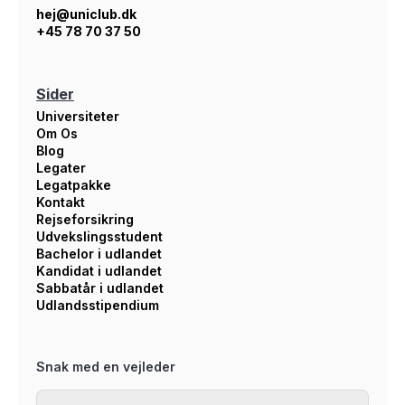
hej@uniclub.dk
+45 78 70 37 50
Sider
Universiteter
Om Os
Blog
Legater
Legatpakke
Kontakt
Rejseforsikring
Udvekslingsstudent
Bachelor i udlandet
Kandidat i udlandet
Sabbatår i udlandet
Udlandsstipendium
Snak med en vejleder