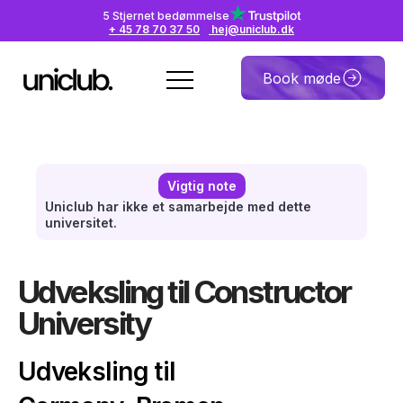
5 Stjernet bedømmelse
+ 45 78 70 37 50
hej@uniclub.dk
Book møde
Vigtig note
Uniclub har ikke et samarbejde med dette
universitet.
Udveksling til Constructor
University
Udveksling til