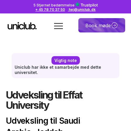
5 Stjernet bedømmelse
+ 45 78 70 37 50
hej@uniclub.dk
Book møde
Vigtig note
Uniclub har ikke et samarbejde med dette
universitet.
Udveksling til Effat
University
Udveksling til Saudi