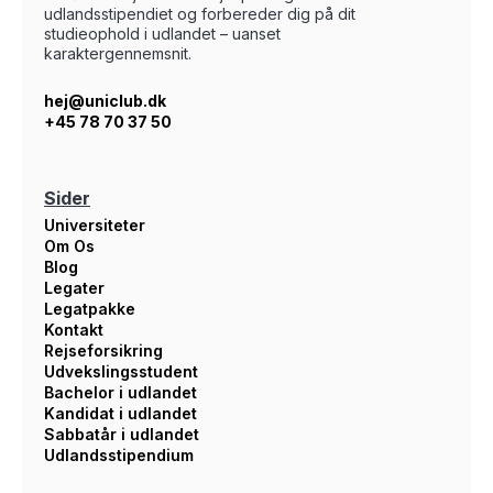
udlandsstipendiet og forbereder dig på dit
studieophold i udlandet – uanset
karaktergennemsnit.
hej@uniclub.dk
+45 78 70 37 50
Sider
Universiteter
Om Os
Blog
Legater
Legatpakke
Kontakt
Rejseforsikring
Udvekslingsstudent
Bachelor i udlandet
Kandidat i udlandet
Sabbatår i udlandet
Udlandsstipendium