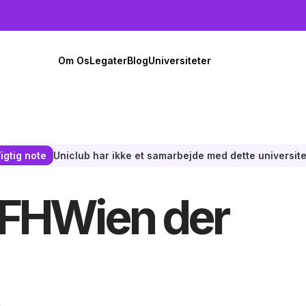
Om Os
Legater
Blog
Universiteter
Uniclub har ikke et samarbejde med dette universite
igtig note
l FHWien der