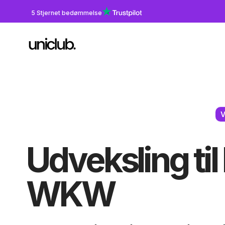
5 Stjernet bedømmelse
V
Udveksling ti
WKW