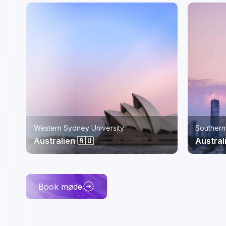
Southern Cross University, Gold Coast
ISC Pari
Australien 🇦🇺
Frankri
Book møde