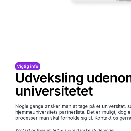
Vigtig info
Udveksling udeno
universitetet
Nogle gange ønsker man at tage på et universitet, s
hjemmeuniversitets partnerliste. Det er muligt, dog 
processer man skal forholde sig til. Kontakt os gern
Kontakt os ligesom 500+ andre danske studerende.