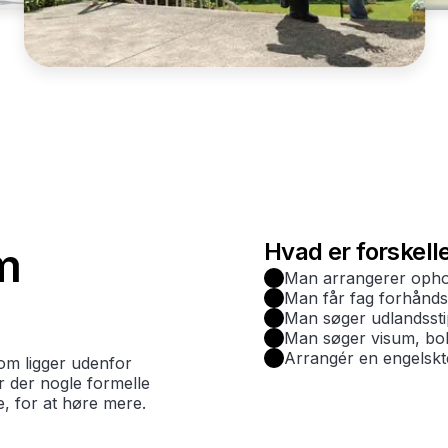
Hvad er forskell
m
Man arrangerer ophol
Man får fag forhånd
Man søger udlandssti
Man søger visum, boli
Arrangér en engelskt
om ligger udenfor
er der nogle formelle
e, for at høre mere.