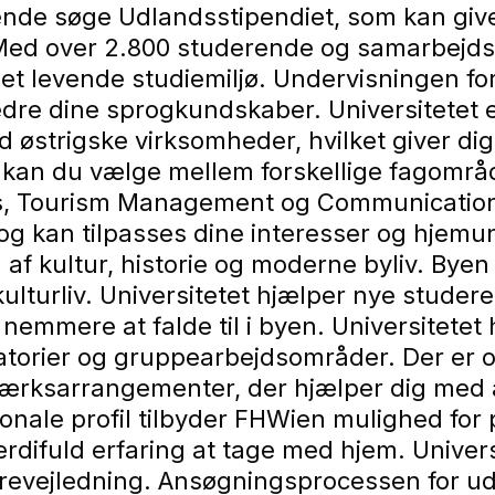
de søge Udlandsstipendiet, som kan give 
 Med over 2.800 studerende og samarbejdsa
 et levende studiemiljø. Undervisningen fo
edre dine sprogkundskaber. Universitetet e
østrigske virksomheder, hvilket giver dig
kan du vælge mellem forskellige fagområd
es, Tourism Management og Communicati
g kan tilpasses dine interesser og hjemun
 kultur, historie og moderne byliv. Byen er
 kulturliv. Universitetet hjælper nye studer
emmere at falde til i byen. Universitetet 
atorier og gruppearbejdsområder. Der er o
værksarrangementer, der hjælper dig med at
tionale profil tilbyder FHWien mulighed for 
difuld erfaring at tage med hjem. Universi
erevejledning. Ansøgningsprocessen for u