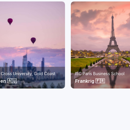
s Business School
Monash University Malaysia
g 🇫🇷
Malaysia 🇲🇾