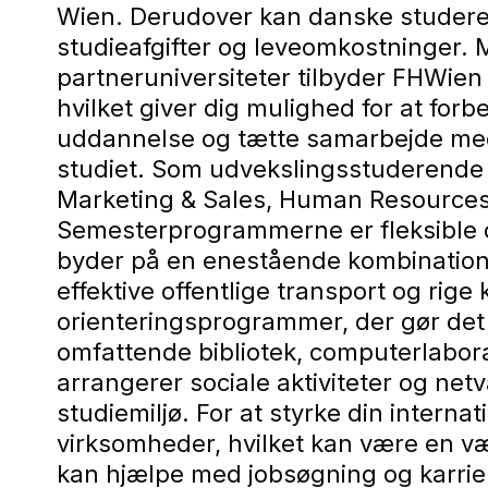
Wien. Derudover kan danske studeren
studieafgifter og leveomkostninger.
partneruniversiteter tilbyder FHWien
hvilket giver dig mulighed for at forb
uddannelse og tætte samarbejde med 
studiet. Som udvekslingsstuderende 
Marketing & Sales, Human Resourc
Semesterprogrammerne er fleksible o
byder på en enestående kombination af
effektive offentlige transport og rige
orienteringsprogrammer, der gør det n
omfattende bibliotek, computerlabor
arrangerer sociale aktiviteter og net
studiemiljø. For at styrke din interna
virksomheder, hvilket kan være en vær
kan hjælpe med jobsøgning og karri