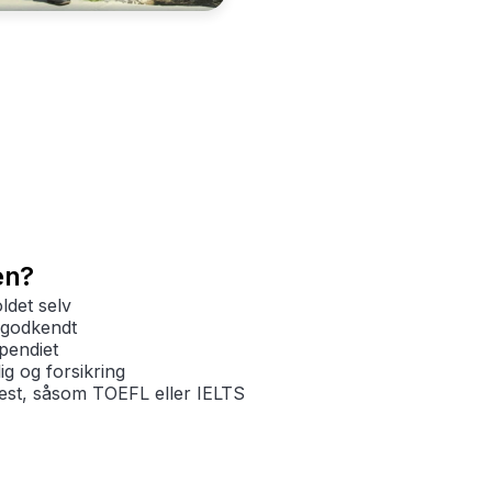
en?
det selv
sgodkendt
pendiet
g og forsikring
est, såsom TOEFL eller IELTS