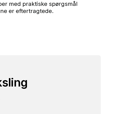
ælper med praktiske spørgsmål
ne er eftertragtede.
ksling
e