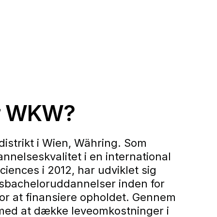
er WKW?
istrikt i Wien, Währing. Som
nelseskvalitet i en international
ciences i 2012, har udviklet sig
onsbacheloruddannelser inden for
or at finansiere opholdet. Gennem
med at dække leveomkostninger i