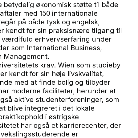
betydelig økonomisk støtte til både
ftaler med 150 internationale
regår på både tysk og engelsk,
r kendt for sin praksisnære tilgang til
 værdifuld erhvervserfaring under
er som International Business,
on Management.
iversitetets krav. Wien som studieby
 kendt for sin høje livskvalitet,
ende med at finde bolig og tilbyder
har moderne faciliteter, herunder et
gså aktive studenterforeninger, som
 blive integreret i det lokale
praktikophold i østrigske
tetet har også et karrierecenter, der
dvekslingsstuderende er