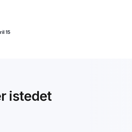
il 15
er istedet