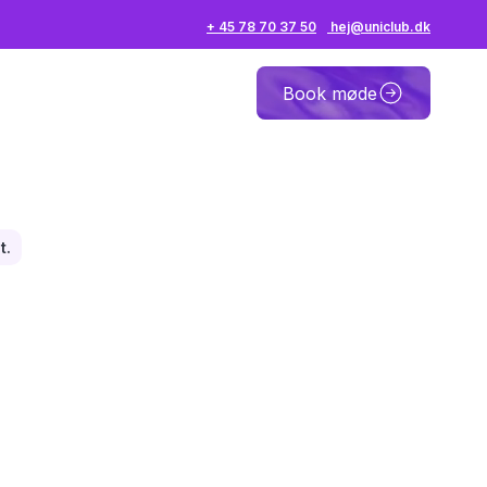
+ 45 78 70 37 50
hej@uniclub.dk
Book møde
t.