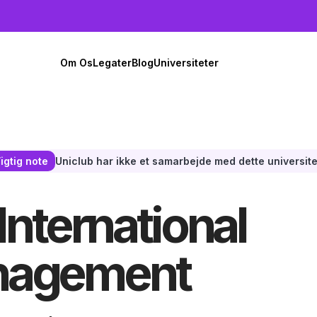
Om Os
Legater
Blog
Universiteter
Uniclub har ikke et samarbejde med dette universite
igtig note
 International
anagement