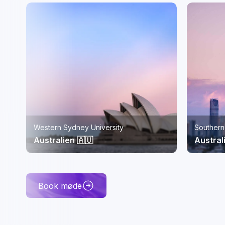
Southern Cross University, Gold Coast
ISC Pari
Australien 🇦🇺
Frankri
Book møde