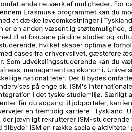
 omfattende netværk af muligheder. For d
. Gennem Erasmus+ programmet kan du mod
ed at dække leveomkostninger i Tyskland.
n er en anden væsentlig støttemulighed,
hed til at fokusere på dine studier og kult
studerende, hvilket skaber optimale forhol
med cases fra erhvervslivet, gæsteforelæs
er. Som udvekslingsstuderende kan du væl
siness, management og økonomi. Universite
kellige nationaliteter. Der tilbydes omfat
dervises på engelsk. ISM's internationale
tegration i det tyske studiemiljø. Særligt 
ter får du adgang til jobportaler, karri
overvejer en fremtidig karriere i Tyskland.
 der jævnligt rekrutterer ISM-studerende t
d tilbyder ISM en række sociale aktivitet