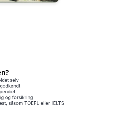
en?
det selv
sgodkendt
pendiet
g og forsikring
est, såsom TOEFL eller IELTS