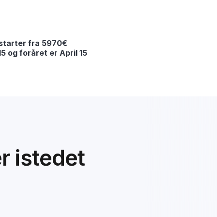
starter fra 5970€
 og foråret er April 15
er istedet