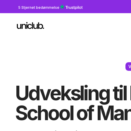
5 Stjernet bedømmelse
V
Udveksling til
School of M