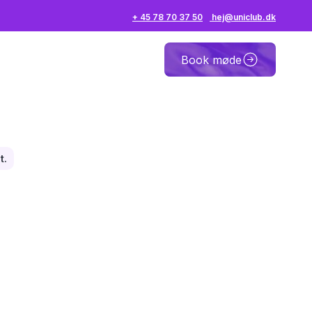
+ 45 78 70 37 50
hej@uniclub.dk
Book møde
t.