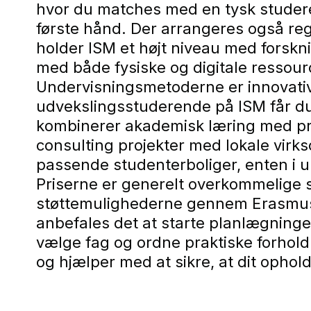
hvor du matches med en tysk studeren
første hånd. Der arrangeres også reg
holder ISM et højt niveau med forskn
med både fysiske og digitale ressourc
Undervisningsmetoderne er innovati
udvekslingsstuderende på ISM får du 
kombinerer akademisk læring med pra
consulting projekter med lokale virk
passende studenterboliger, enten i un
Priserne er generelt overkommelige
støttemulighederne gennem Erasmus+
anbefales det at starte planlægningen 
vælge fag og ordne praktiske forhold
og hjælper med at sikre, at dit ophol