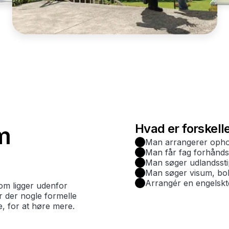
Hvad er forskell
m
Man arrangerer ophol
Man får fag forhånd
Man søger udlandssti
Man søger visum, boli
Arrangér en engelskt
om ligger udenfor
er der nogle formelle
e, for at høre mere.