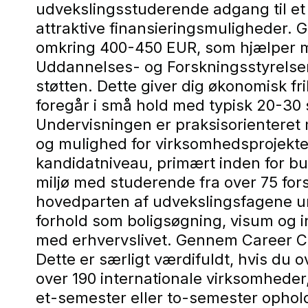
udvekslingsstuderende adgang til et
attraktive finansieringsmuligheder
omkring 400-450 EUR, som hjælper m
Uddannelses- og Forskningsstyrelse
støtten. Dette giver dig økonomisk fri
foregår i små hold med typisk 20-30 
Undervisningen er praksisorienteret 
og mulighed for virksomhedsprojekt
kandidatniveau, primært inden for bu
miljø med studerende fra over 75 fors
hovedparten af udvekslingsfagene un
forhold som boligsøgning, visum og in
med erhvervslivet. Gennem Career Cen
Dette er særligt værdifuldt, hvis du 
over 190 internationale virksomheder,
et-semester eller to-semester ophol