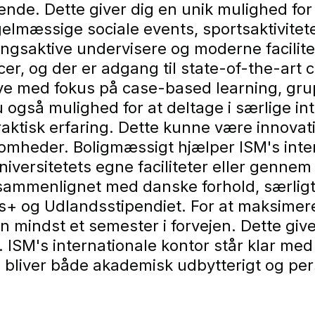
de. Dette giver dig en unik mulighed for a
elmæssige sociale events, sportsaktivitete
ingsaktive undervisere og moderne facilite
er, og der er adgang til state-of-the-art 
ve med fokus på case-based learning, gr
også mulighed for at deltage i særlige in
ktisk erfaring. Dette kunne være innovat
somheder. Boligmæssigt hjælper ISM's inte
iversitetets egne faciliteter eller gennem
 sammenlignet med danske forhold, særli
 og Udlandsstipendiet. For at maksimere 
mindst et semester i forvejen. Dette giver 
. ISM's internationale kontor står klar m
d bliver både akademisk udbytterigt og per