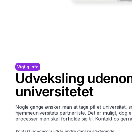
Vigtig info
Udveksling udeno
universitetet
Nogle gange ønsker man at tage på et universitet, s
hjemmeuniversitets partnerliste. Det er muligt, dog 
processer man skal forholde sig til. Kontakt os gern
Kontakt os ligesom 500+ andre danske studerende.