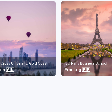
s Business School
Monash University Malaysia
g 🇫🇷
Malaysia 🇲🇾