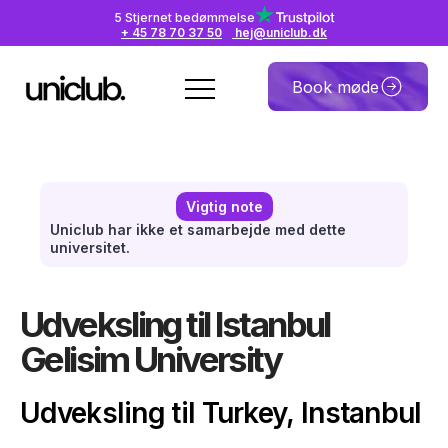
5 Stjernet bedømmelse
+ 45 78 70 37 50
hej@uniclub.dk
Book møde
Vigtig note
Uniclub har ikke et samarbejde med dette
universitet.
Udveksling til Istanbul
Gelisim University
Udveksling til Turkey, Instanbul