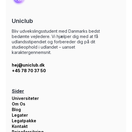
Uniclub
Bliv udvekslingsstudent med Danmarks bedst
bedømte vejledere. Vi hjælper dig med at få
udlandsstipendiet og forbereder dig på dit
studieophold i udlandet – uanset
karaktergennemsnit.
hej@uniclub.dk
+45 78 70 37 50
Sider
Universiteter
Om Os
Blog
Legater
Legatpakke
Kontakt
Rejseforsikring