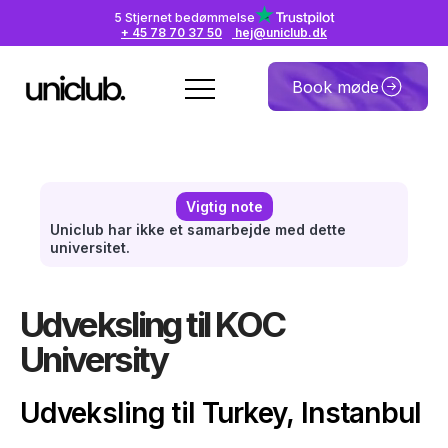
5 Stjernet bedømmelse
+ 45 78 70 37 50
hej@uniclub.dk
Book møde
Vigtig note
Uniclub har ikke et samarbejde med dette
universitet.
Udveksling til KOC
University
Udveksling til Turkey, Instanbul