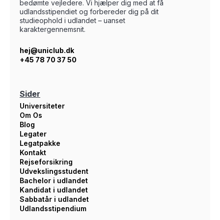
bedømte vejledere. Vi hjælper dig med at få
udlandsstipendiet og forbereder dig på dit
studieophold i udlandet – uanset
karaktergennemsnit.
hej@uniclub.dk
+45 78 70 37 50
Sider
Universiteter
Om Os
Blog
Legater
Legatpakke
Kontakt
Rejseforsikring
Udvekslingsstudent
Bachelor i udlandet
Kandidat i udlandet
Sabbatår i udlandet
Udlandsstipendium