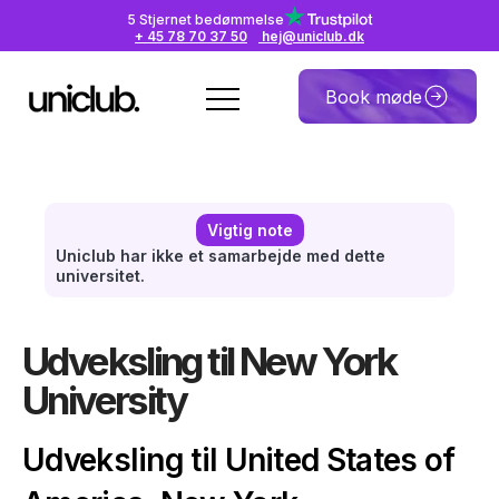
5 Stjernet bedømmelse
+ 45 78 70 37 50
hej@uniclub.dk
Book møde
Vigtig note
Uniclub har ikke et samarbejde med dette
universitet.
Udveksling til New York
University
Udveksling til United States of