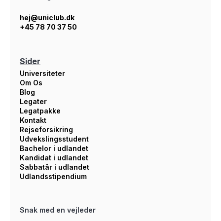
hej@uniclub.dk
+45 78 70 37 50
Sider
Universiteter
Om Os
Blog
Legater
Legatpakke
Kontakt
Rejseforsikring
Udvekslingsstudent
Bachelor i udlandet
Kandidat i udlandet
Sabbatår i udlandet
Udlandsstipendium
Snak med en vejleder