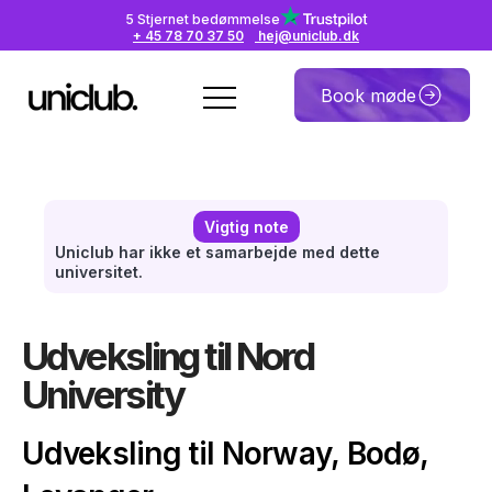
5 Stjernet bedømmelse
+ 45 78 70 37 50
hej@uniclub.dk
Book møde
Vigtig note
Uniclub har ikke et samarbejde med dette
universitet.
Udveksling til Nord
University
Udveksling til Norway, Bodø,