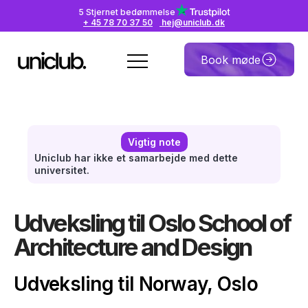
5 Stjernet bedømmelse
+ 45 78 70 37 50
hej@uniclub.dk
Book møde
Vigtig note
Uniclub har ikke et samarbejde med dette
universitet.
Udveksling til Oslo School of
Architecture and Design
Udveksling til Norway, Oslo