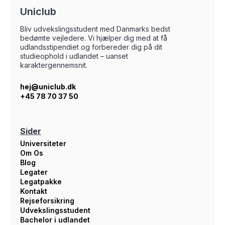
Uniclub
Bliv udvekslingsstudent med Danmarks bedst
bedømte vejledere. Vi hjælper dig med at få
udlandsstipendiet og forbereder dig på dit
studieophold i udlandet – uanset
karaktergennemsnit.
hej@uniclub.dk
+45 78 70 37 50
Sider
Universiteter
Om Os
Blog
Legater
Legatpakke
Kontakt
Rejseforsikring
Udvekslingsstudent
Bachelor i udlandet