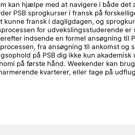
kan hjælpe med at navigere i både det aka
ilbyder PSB sprogkurser i fransk på forskel
at kunne fransk i dagligdagen, og sprogkur
ocessen for udvekslingsstuderende er str
derefter indsende en formel ansøgning til 
rocessen, fra ansøgning til ankomst og st
ingsophold på PSB dig ikke kun akademisk 
onomi på første hånd. Weekender kan brug
rmerende kvarterer, eller tage på udflugte