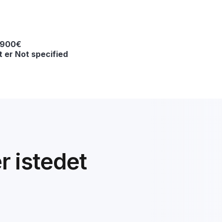
 4900€
t er Not specified
er istedet