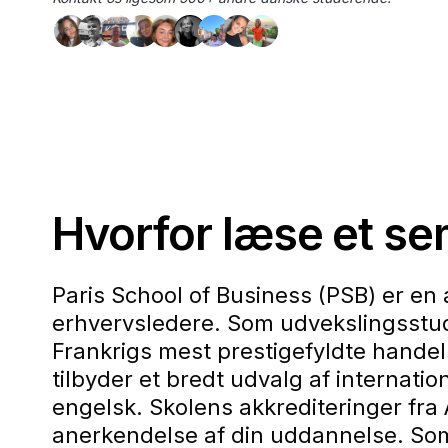
Hvorfor læse et se
Paris School of Business (PSB) er en
erhvervsledere. Som udvekslingsstude
Frankrigs mest prestigefyldte hande
tilbyder et bredt udvalg af internat
engelsk. Skolens akkrediteringer fra
anerkendelse af din uddannelse. Som