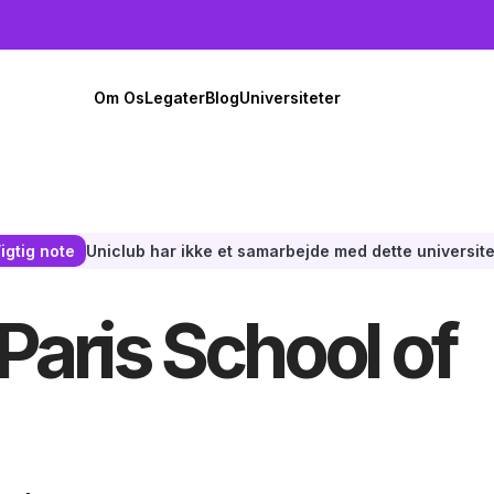
Om Os
Legater
Blog
Universiteter
Uniclub har ikke et samarbejde med dette universite
igtig note
 Paris School of