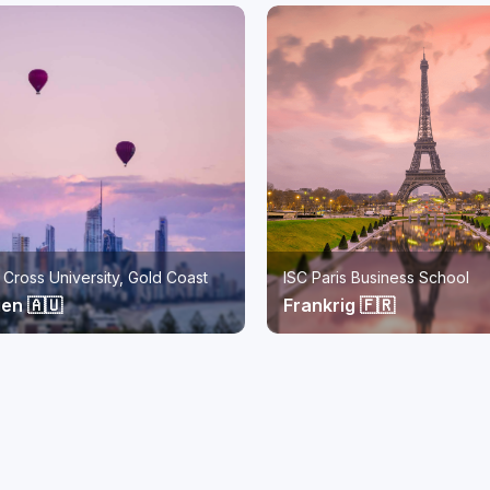
s Business School
Monash University Malaysia
g 🇫🇷
Malaysia 🇲🇾