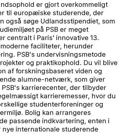
landsophold er gjort overkommeligt
r til europæiske studerende, der
an også søge Udlandsstipendiet, som
Studiemiljøet på PSB er meget
 centralt i Paris' innovative 13.
moderne faciliteter, herunder
læring. PSB's undervisningsmetode
jekter og praktikophold. Du vil blive
on af forskningsbaseret viden og
attende alumne-netværk, som giver
SB's karrierecenter, der tilbyder
egelmæssigt karrieremesser, hvor du
orskellige studenterforeninger og
termiljø. Bolig kan arrangeres
de passende indkvartering, enten i
r nye internationale studerende