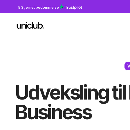
5 Stjernet bedømmelse
V
Udveksling til
Business