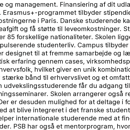
ce og management. Finansiering af dit ud
. Erasmus+-programmet tilbyder stipendie
kostningerne i Paris. Danske studerende k
eafgift og få støtte til leveomkostninger. 
 85 forskellige nationaliteter. Skolen ligger
pulserende studenterliv. Campus tilbyder 
er designet til at fremme samarbejde og 
isk erfaring gennem cases, virksomhedspro
vervsfolk, hvilket giver en unik kombinati
r stærke bånd til erhvervslivet og et omf
udvekslingsstuderende får du adgang til P
ningsseminarer. Skolen arrangerer også r
Der er desuden mulighed for at deltage i f
ed at blive integreret i det franske studen
lper internationale studerende med at fin
gheder. PSB har også et mentorprogram, hvo