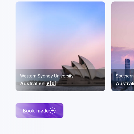
Southern Cross University, Gold Coast
ISC Pari
Australien 🇦🇺
Frankri
Book møde