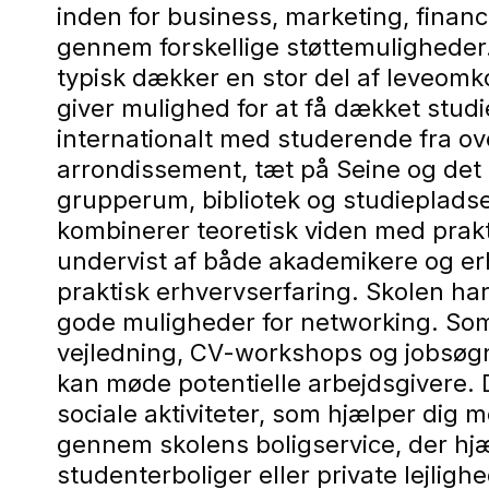
inden for business, marketing, finan
gennem forskellige støttemuligheder
typisk dækker en stor del af leveom
giver mulighed for at få dækket studi
internationalt med studerende fra over
arrondissement, tæt på Seine og det 
grupperum, bibliotek og studieplads
kombinerer teoretisk viden med prakt
undervist af både akademikere og erh
praktisk erhvervserfaring. Skolen ha
gode muligheder for networking. Som 
vejledning, CV-workshops og jobsøg
kan møde potentielle arbejdsgivere. 
sociale aktiviteter, som hjælper dig m
gennem skolens boligservice, der hjæ
studenterboliger eller private lejli