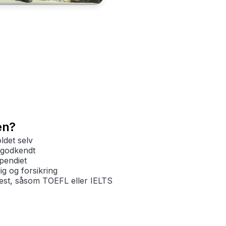
en?
det selv
sgodkendt
pendiet
g og forsikring
est, såsom TOEFL eller IELTS