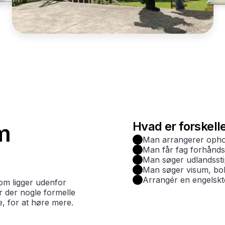
Hvad er forskell
m
Man arrangerer ophol
Man får fag forhånd
Man søger udlandssti
Man søger visum, boli
Arrangér en engelskt
om ligger udenfor
er der nogle formelle
e, for at høre mere.