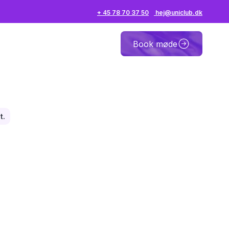
+ 45 78 70 37 50
hej@uniclub.dk
Book møde
t.