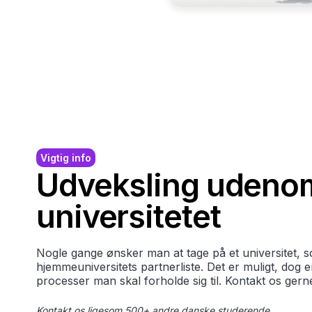
Vigtig info
Udveksling udeno
universitetet
Nogle gange ønsker man at tage på et universitet, s
hjemmeuniversitets partnerliste. Det er muligt, dog 
processer man skal forholde sig til. Kontakt os gern
Kontakt os ligesom 500+ andre danske studerende.