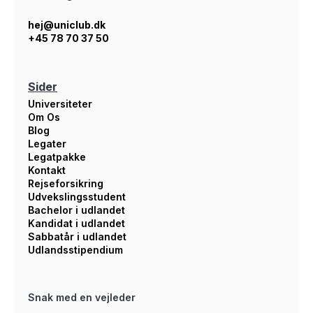
hej@uniclub.dk
+45 78 70 37 50
Sider
Universiteter
Om Os
Blog
Legater
Legatpakke
Kontakt
Rejseforsikring
Udvekslingsstudent
Bachelor i udlandet
Kandidat i udlandet
Sabbatår i udlandet
Udlandsstipendium
Snak med en vejleder