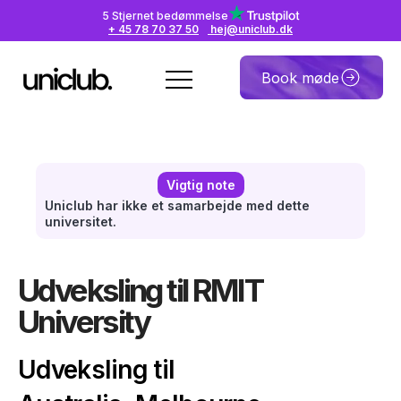
5 Stjernet bedømmelse
+ 45 78 70 37 50
hej@uniclub.dk
Book møde
Vigtig note
Uniclub har ikke et samarbejde med dette
universitet.
Udveksling til RMIT
University
Udveksling til