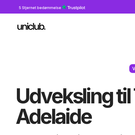
5 Stjernet bedømmelse
V
Udveksling til
Adelaide