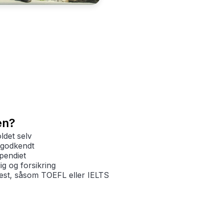
en?
det selv
sgodkendt
pendiet
g og forsikring
est, såsom TOEFL eller IELTS