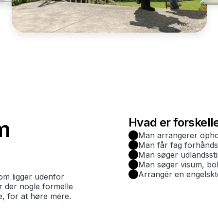
Hvad er forskell
m
Man arrangerer ophol
Man får fag forhånd
Man søger udlandssti
Man søger visum, boli
Arrangér en engelskt
om ligger udenfor
er der nogle formelle
e, for at høre mere.