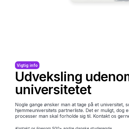
Vigtig info
Udveksling udeno
universitetet
Nogle gange ønsker man at tage på et universitet, s
hjemmeuniversitets partnerliste. Det er muligt, dog 
processer man skal forholde sig til. Kontakt os gern
Kontakt os ligesom 500+ andre danske studerende.