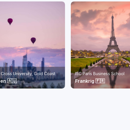
s Business School
Monash University Malaysia
g 🇫🇷
Malaysia 🇲🇾