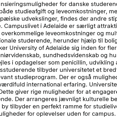
inansieringsmuligheder for danske studere
både studieafgift og leveomkostninger, me
pæiske udvekslinger, findes der andre s
e. Campuslivet i Adelaide er særligt attrakt
et, overkommelige leveomkostninger og mult
ationale studerende, herunder hjælp til bo
ker University of Adelaide sig inden for fl
eniørvidenskab, sundhedsvidenskab og hum
pejles i opdagelser som penicillin, udvikli
sstuderende tilbyder universitetet et bred
ant studieprogram. Der er også mulighed 
værdifuld international erfaring. Universite
ette giver rige muligheder for at engagere 
nde. Der arrangeres jævnligt kulturelle be
y tilbyder en perfekt ramme for studieliv
uligheder for oplevelser uden for campus.