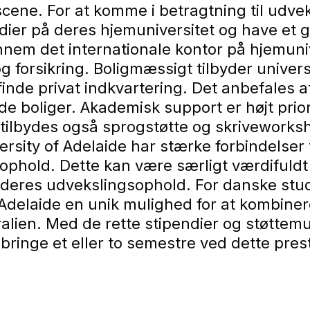
scene. For at komme i betragtning til udve
ier på deres hjemuniversitet og have et
em det internationale kontor på hjemuni
forsikring. Boligmæssigt tilbyder universi
inde privat indkvartering. Det anbefales at
e boliger. Akademisk support er højt prior
r tilbydes også sprogstøtte og skriveworksh
sity of Adelaide har stærke forbindelser ti
ophold. Dette kan være særligt værdifuldt 
r deres udvekslingsophold. For danske st
Adelaide en unik mulighed for at kombiner
lien. Med de rette stipendier og støttemul
ringe et eller to semestre ved dette prest