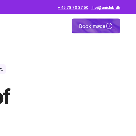
+ 45 78 70 37 50
hej@uniclub.dk
Book møde
t.
of