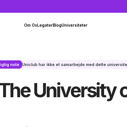
Om Os
Legater
Blog
Universiteter
Uniclub har ikke et samarbejde med dette universite
igtig note
 The University 