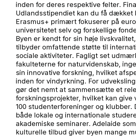
inden for deres respektive felter. F
Udlandsstipendiet kan du få dækket 
Erasmus+ primært fokuserer på euro
universitetet selv og forskellige fond
Byen er kendt for sin høje livskvalit
tilbyder omfattende støtte til intern
sociale aktiviteter. Fagligt set udmær
fakulteterne for naturvidenskab, ing
sin innovative forskning, hvilket afs
inden for vindyrkning. For udveksling
gør det nemt at sammensætte et relev
forskningsprojekter, hvilket kan give 
100 studenterforeninger og klubber. D
både lokale og internationale studere
akademiske seminarer. Adelaide som b
kulturelle tilbud giver byen mange m