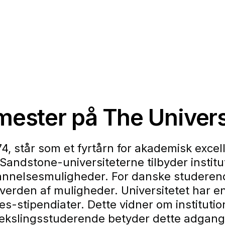
mester på The Univers
874, står som et fyrtårn for akademisk exce
 Sandstone-universiteterne tilbyder instit
nnelsesmuligheder. For danske studerende
 verden af muligheder. Universitetet har
s-stipendiater. Dette vidner om instituti
ekslingsstuderende betyder dette adgang 