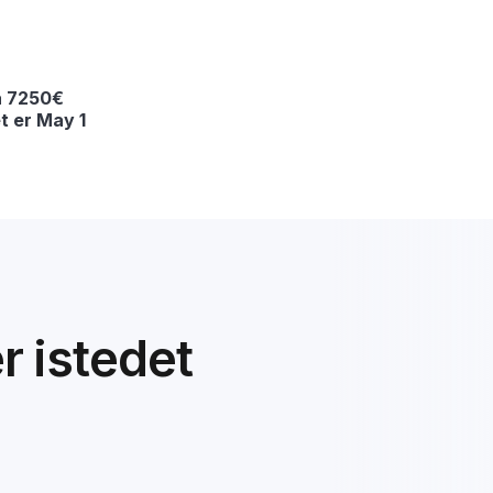
a 7250€
t er May 1
er istedet