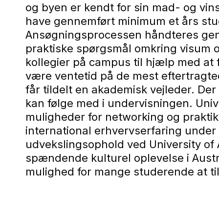
og byen er kendt for sin mad- og vin
have gennemført minimum et års stud
Ansøgningsprocessen håndteres genn
praktiske spørgsmål omkring visum og 
kollegier på campus til hjælp med at f
være ventetid på de mest eftertragted
får tildelt en akademisk vejleder. De
kan følge med i undervisningen. Univer
muligheder for networking og praktik
international erhvervserfaring unde
udvekslingsophold ved University of 
spændende kulturel oplevelse i Austra
mulighed for mange studerende at tilb