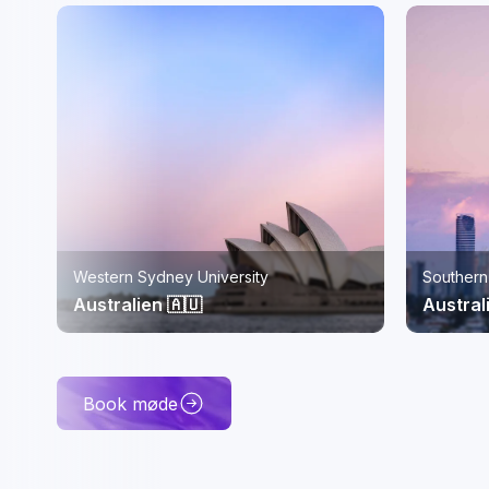
Southern Cross University, Gold Coast
ISC Pari
Australien 🇦🇺
Frankri
Book møde