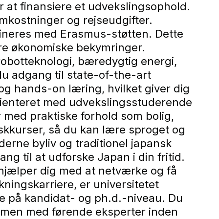
r at finansiere et udvekslingsophold.
ostninger og rejseudgifter.
bineres med Erasmus-støtten. Dette
tore økonomiske bekymringer.
robotteknologi, bæredygtig energi,
u adgang til state-of-the-art
 og hands-on læring, hvilket giver dig
 orienteret med udvekslingsstuderende
er med praktiske forhold som bolig,
nskkurser, så du kan lære sproget og
rne byliv og traditionel japansk
g til at udforske Japan i din fritid.
r hjælper dig med at netværke og få
ningskarriere, er universitetet
se på kandidat- og ph.d.-niveau. Du
ammen med førende eksperter inden