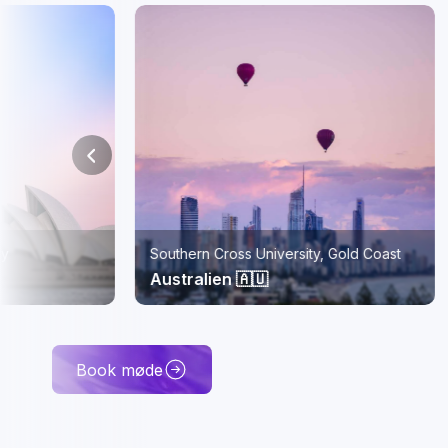
Southern Cross University, Gold Coast
ISC Pari
Australien 🇦🇺
Frankri
Book møde