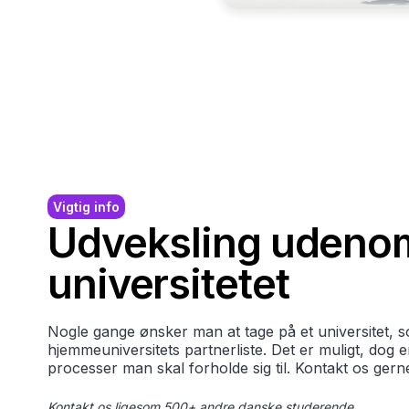
Vigtig info
Udveksling udeno
universitetet
Nogle gange ønsker man at tage på et universitet, s
hjemmeuniversitets partnerliste. Det er muligt, dog 
processer man skal forholde sig til. Kontakt os gern
Kontakt os ligesom 500+ andre danske studerende.