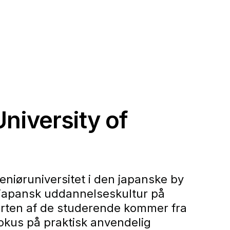
niversity of
geniøruniversitet i den japanske by
 japansk uddannelseskultur på
parten af de studerende kommer fra
okus på praktisk anvendelig