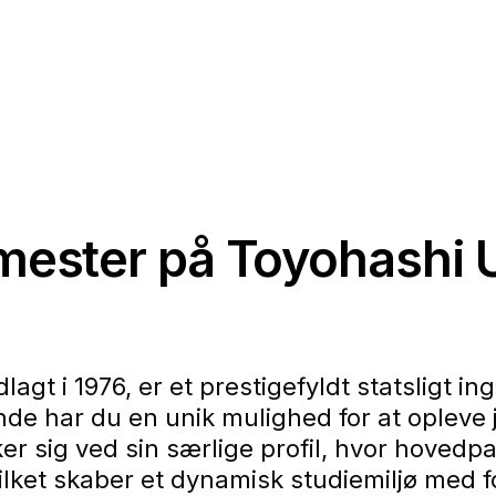
mester på Toyohashi U
agt i 1976, er et prestigefyldt statsligt in
e har du en unik mulighed for at opleve
er sig ved sin særlige profil, hvor hoved
lket skaber et dynamisk studiemiljø med f