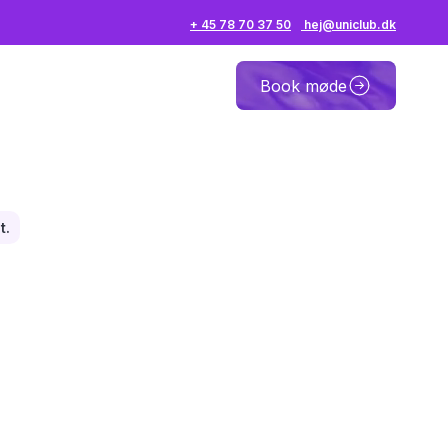
+ 45 78 70 37 50
hej@uniclub.dk
Book møde
t.