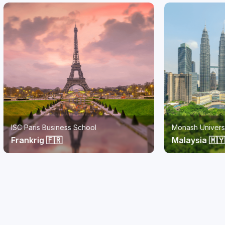
s Business School
Monash University Malaysia
g 🇫🇷
Malaysia 🇲🇾