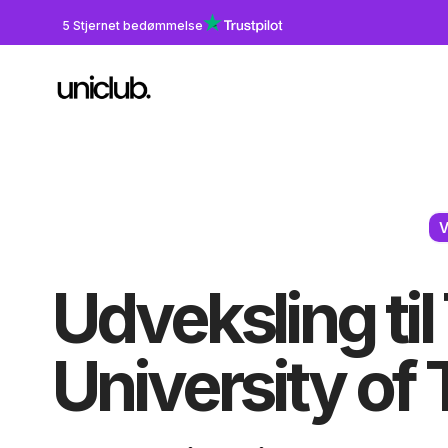
5 Stjernet bedømmelse
V
Udveksling ti
University of