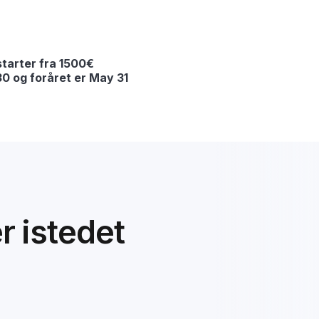
tarter fra 1500€
30 og foråret er May 31
er istedet