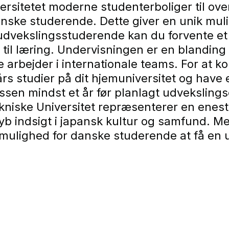
niversitetet moderne studenterboliger til o
ske studerende. Dette giver en unik mulig
 udvekslingsstuderende kan du forvente e
til læring. Undervisningen er en blanding 
e arbejder i internationale teams. For at k
års studier på dit hjemuniversitet og hav
en mindst et år før planlagt udvekslingsop
ekniske Universitet repræsenterer en ene
 indsigt i japansk kultur og samfund. Med
sk mulighed for danske studerende at få e