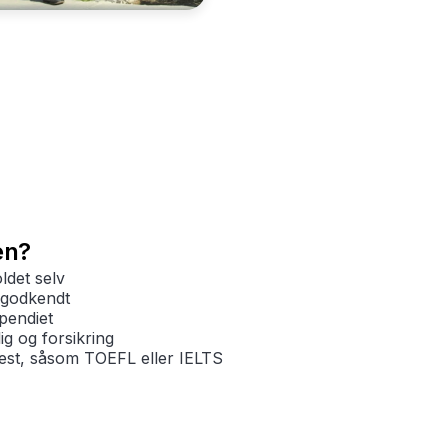
en?
det selv
sgodkendt
pendiet
g og forsikring
est, såsom TOEFL eller IELTS