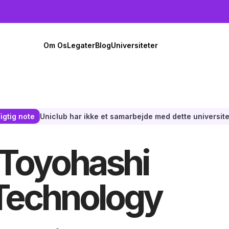
Om Os
Legater
Blog
Universiteter
Uniclub har ikke et samarbejde med dette universite
igtig note
l Toyohashi
 Technology