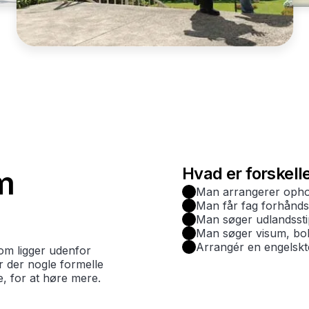
Hvad er forskell
m
Man arrangerer ophol
Man får fag forhånd
Man søger udlandssti
Man søger visum, boli
Arrangér en engelskt
om ligger udenfor
er der nogle formelle
e, for at høre mere.