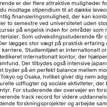
ende er der flere attraktive muligheder fo
modtage stipendium til at dække leveomk
tlig finansieringsmulighed, der kan kom
eller to semestre ved universitetet uden s
e kurser på engelsk inden for områder som 
terialer. Som udvekslingsstuderende får d
. Der lægges stor vægt på praktisk erfaring
 karriere. Studiemiljøet er internationalt
 dedikeret internationalt kontor, der hjælp
samfund. Der tilbydes også intensive japa
t byder på en perfekt balance mellem mode
Tokyo og Osaka, hvilket giver dig nem adgan
urelle udflugter og sociale aktiviteter, de
tyr. For studerende der overvejer en forsk
ponerende track record for videre uddannel
rydende forskningsprojekter og arbejde s