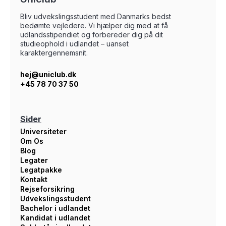
Bliv udvekslingsstudent med Danmarks bedst
bedømte vejledere. Vi hjælper dig med at få
udlandsstipendiet og forbereder dig på dit
studieophold i udlandet – uanset
karaktergennemsnit.
hej@uniclub.dk
+45 78 70 37 50
Sider
Universiteter
Om Os
Blog
Legater
Legatpakke
Kontakt
Rejseforsikring
Udvekslingsstudent
Bachelor i udlandet
Kandidat i udlandet