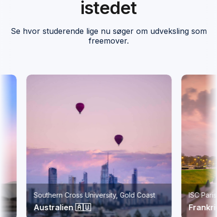
istedet
Se hvor studerende lige nu søger om udveksling som
freemover.
Southern Cross University, Gold Coast
ISC Paris Bus
Australien 🇦🇺
Frankrig 🇫