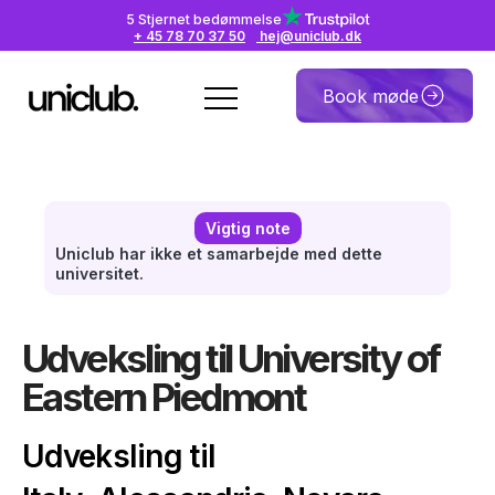
5 Stjernet bedømmelse
+ 45 78 70 37 50
hej@uniclub.dk
Book møde
Vigtig note
Uniclub har ikke et samarbejde med dette
universitet.
Udveksling til University of
Eastern Piedmont
Udveksling til