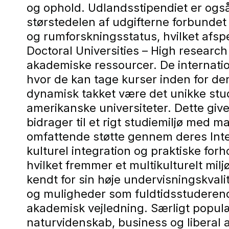
og ophold. Udlandsstipendiet er også
størstedelen af udgifterne forbundet
og rumforskningsstatus, hvilket afsp
Doctoral Universities – High research
akademiske ressourcer. De internati
hvor de kan tage kurser inden for de
dynamisk takket være det unikke stu
amerikanske universiteter. Dette giv
bidrager til et rigt studiemiljø med 
omfattende støtte gennem deres Intern
kulturel integration og praktiske for
hvilket fremmer et multikulturelt mil
kendt for sin høje undervisningskval
og muligheder som fuldtidsstuderende
akademisk vejledning. Særligt popul
naturvidenskab, business og liberal 