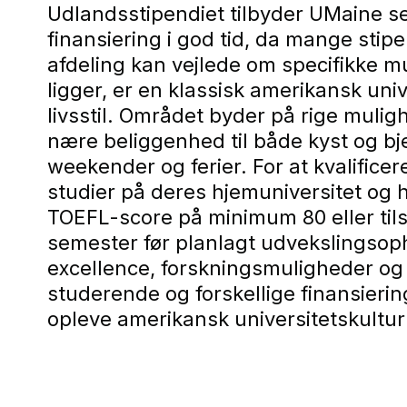
Udlandsstipendiet tilbyder UMaine sel
finansiering i god tid, da mange stip
afdeling kan vejlede om specifikke
ligger, er en klassisk amerikansk un
livsstil. Området byder på rige muligh
nære beliggenhed til både kyst og b
weekender og ferier. For at kvalifice
studier på deres hjemuniversitet og 
TOEFL-score på minimum 80 eller til
semester før planlagt udvekslingsoph
excellence, forskningsmuligheder og c
studerende og forskellige finansieri
opleve amerikansk universitetskultu