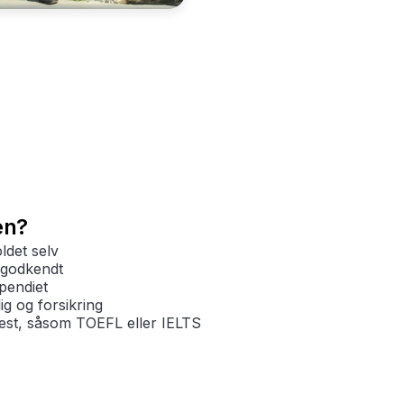
en?
det selv
sgodkendt
pendiet
g og forsikring
est, såsom TOEFL eller IELTS