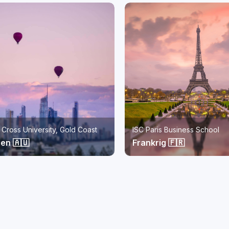
s Business School
Monash University Malaysia
g 🇫🇷
Malaysia 🇲🇾