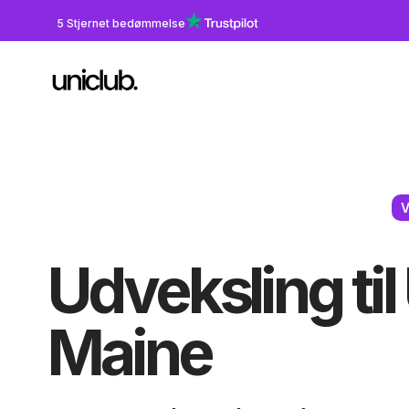
5 Stjernet bedømmelse
V
Udveksling til
Maine