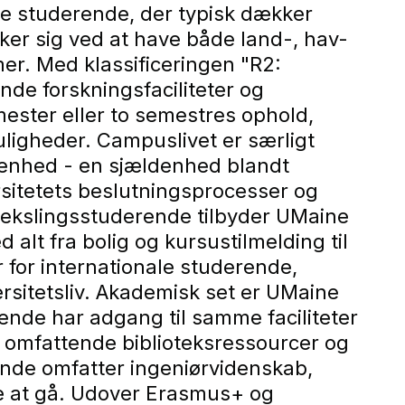
ke studerende, der typisk dækker
ker sig ved at have både land-, hav-
er. Med klassificeringen "R2:
ende forskningsfaciliteter og
ester eller to semestres ophold,
uligheder. Campuslivet er særligt
 enhed - en sjældenhed blandt
rsitetets beslutningsprocesser og
udvekslingsstuderende tilbyder UMaine
alt fra bolig og kursustilmelding til
r for internationale studerende,
ersitetsliv. Akademisk set er UMaine
ende har adgang til samme faciliteter
, omfattende biblioteksressourcer og
ende omfatter ingeniørvidenskab,
eje at gå. Udover Erasmus+ og