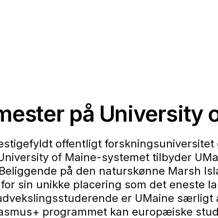
mester på University 
stigefyldt offentligt forskningsuniversitet
i University of Maine-systemet tilbyder U
. Beliggende på den naturskønne Marsh I
for sin unikke placering som det eneste la
or udvekslingsstuderende er UMaine særligt
asmus+ programmet kan europæiske studer