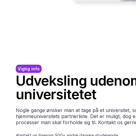
Vigtig info
Udveksling udeno
universitetet
Nogle gange ønsker man at tage på et universitet, s
hjemmeuniversitets partnerliste. Det er muligt, dog 
processer man skal forholde sig til. Kontakt os gern
Kontakt os ligesom 500+ andre danske studerende.