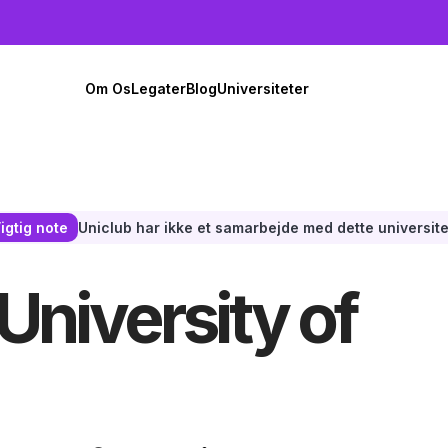
Om Os
Legater
Blog
Universiteter
Uniclub har ikke et samarbejde med dette universite
igtig note
 University of