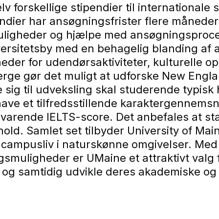
v forskellige stipendier til international
endier har ansøgningsfrister flere måneder 
 muligheder og hjælpe med ansøgningsproc
iversitetsby med en behagelig blanding a
eder for udendørsaktiviteter, kulturelle op
jerge gør det muligt at udforske New Engl
re sig til udveksling skal studerende typi
have et tilfredsstillende karaktergennemsn
svarende IELTS-score. Det anbefales at s
old. Samlet set tilbyder University of Ma
ampusliv i naturskønne omgivelser. Med so
ngsmuligheder er UMaine et attraktivt valg
r og samtidig udvikle deres akademiske o