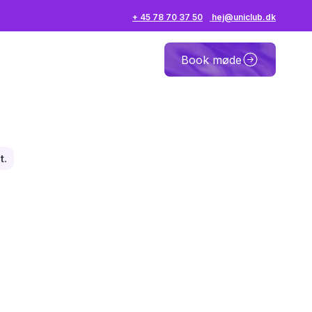
+ 45 78 70 37 50
hej@uniclub.dk
Book møde
t.