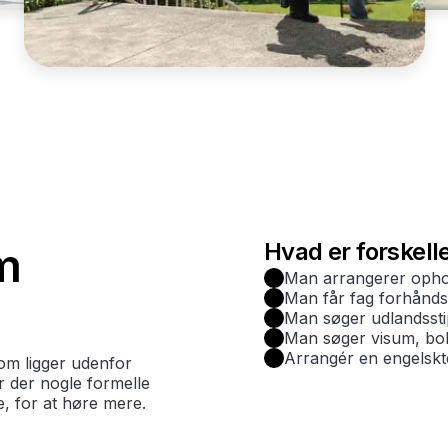
Hvad er forskell
m
Man arrangerer ophol
Man får fag forhånd
Man søger udlandssti
Man søger visum, boli
Arrangér en engelskt
om ligger udenfor
er der nogle formelle
e, for at høre mere.