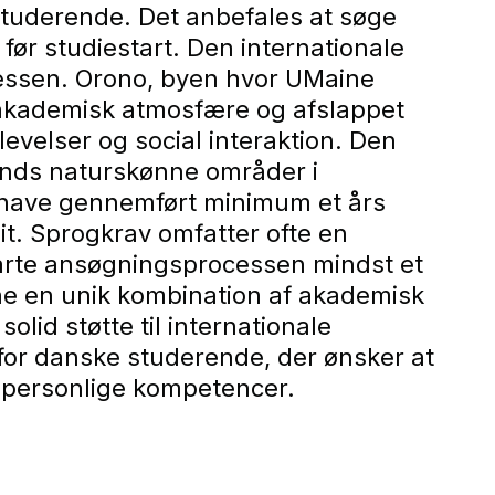
e studerende. Det anbefales at søge
før studiestart. Den internationale
essen. Orono, byen hvor UMaine
f akademisk atmosfære og afslappet
levelser og social interaktion. Den
ands naturskønne områder i
sk have gennemført minimum et års
it. Sprogkrav omfatter ofte en
tarte ansøgningsprocessen mindst et
ine en unik kombination af akademisk
lid støtte til internationale
 for danske studerende, der ønsker at
g personlige kompetencer.