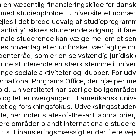
 en væsentlig finansieringskilde for dans
 med studieopholdet. Universitetet udmær
ejles i det brede udvalg af studieprogramm
 activity" sikres studerende adgang til før
onale studerende kan vælge mellem et sem
res hovedfag eller udforske tværfaglige m
denterråd, som er en selvstændig juridisk
er de studerende en stærk stemme i unive
mange sociale aktiviteter og klubber. For 
ational Programs Office, der hjælper med 
hold. Universitetet har særlige boligområde
jø og letter overgangen til amerikansk univ
itet og forskningsfokus. Udvekslingsstuder
, herunder state-of-the-art laboratorier
ære områder blandt internationale studer
arts. Finansieringsmæssigt er der flere v