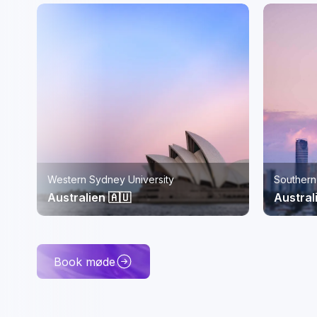
Southern Cross University, Gold Coast
ISC Pari
Australien 🇦🇺
Frankri
Book møde