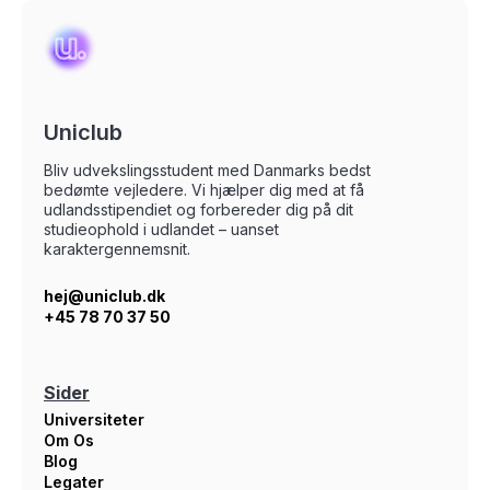
Uniclub
Bliv udvekslingsstudent med Danmarks bedst
bedømte vejledere. Vi hjælper dig med at få
udlandsstipendiet og forbereder dig på dit
studieophold i udlandet – uanset
karaktergennemsnit.
hej@uniclub.dk
+45 78 70 37 50
Sider
Universiteter
Om Os
Blog
Legater