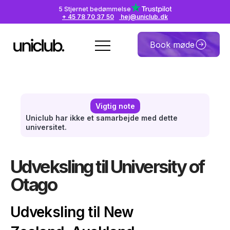
5 Stjernet bedømmelse
+ 45 78 70 37 50
hej@uniclub.dk
Book møde
Vigtig note
Uniclub har ikke et samarbejde med dette
universitet.
Udveksling til University of
Otago
Udveksling til New