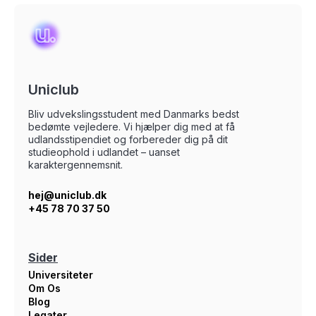
Uniclub
Bliv udvekslingsstudent med Danmarks bedst
bedømte vejledere. Vi hjælper dig med at få
udlandsstipendiet og forbereder dig på dit
studieophold i udlandet – uanset
karaktergennemsnit.
hej@uniclub.dk
+45 78 70 37 50
Sider
Universiteter
Om Os
Blog
Legater