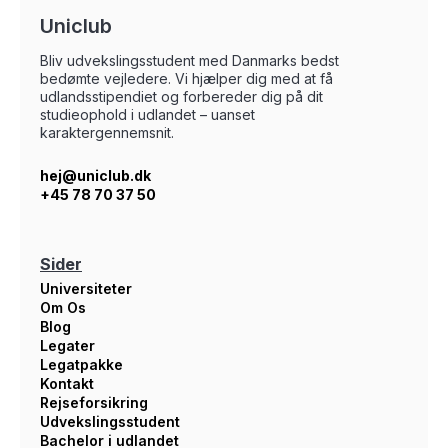
Uniclub
Bliv udvekslingsstudent med Danmarks bedst
bedømte vejledere. Vi hjælper dig med at få
udlandsstipendiet og forbereder dig på dit
studieophold i udlandet – uanset
karaktergennemsnit.
hej@uniclub.dk
+45 78 70 37 50
Sider
Universiteter
Om Os
Blog
Legater
Legatpakke
Kontakt
Rejseforsikring
Udvekslingsstudent
Bachelor i udlandet