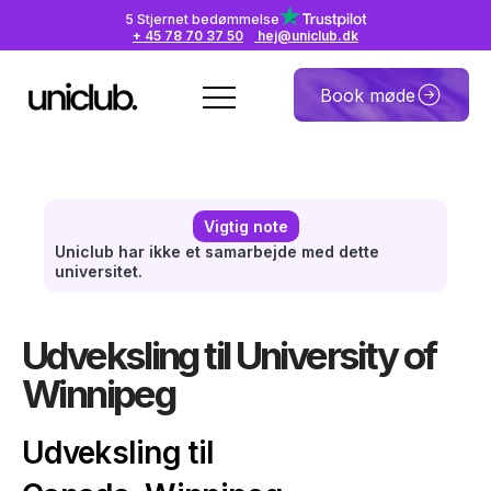
5 Stjernet bedømmelse
+ 45 78 70 37 50
hej@uniclub.dk
Book møde
Vigtig note
Uniclub har ikke et samarbejde med dette
universitet.
Udveksling til University of
Winnipeg
Udveksling til