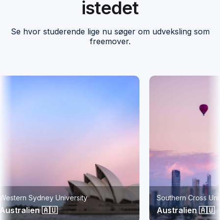
istedet
Se hvor studerende lige nu søger om udveksling som
freemover.
Southern Cross University, Gold Coast
ISC Paris Bus
Australien 🇦🇺
Frankrig 🇫