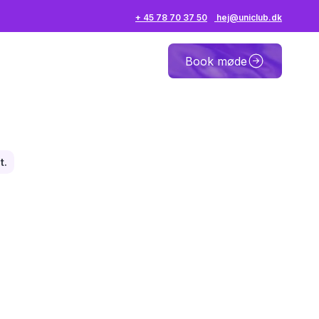
+ 45 78 70 37 50
hej@uniclub.dk
Book møde
t.