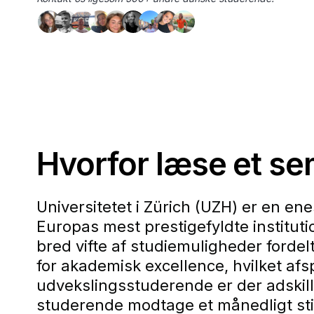
Hvorfor læse et se
Universitetet i Zürich (UZH) er en e
Europas mest prestigefyldte institut
bred vifte af studiemuligheder fordelt
for akademisk excellence, hvilket afs
udvekslingsstuderende er der adski
studerende modtage et månedligt sti