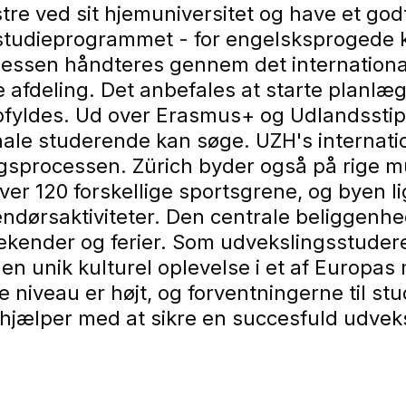
stre ved sit hjemuniversitet og have et g
studieprogrammet - for engelsksprogede 
cessen håndteres gennem det internationale
fdeling. Det anbefales at starte planlægn
 opfyldes. Ud over Erasmus+ og Udlandssti
onale studerende kan søge. UZH's internati
rocessen. Zürich byder også på rige mulig
ver 120 forskellige sportsgrene, og byen l
endørsaktiviteter. Den centrale beliggenh
weekender og ferier. Som udvekslingsstude
n unik kulturel oplevelse i et af Europas
e niveau er højt, og forventningerne til s
 hjælper med at sikre en succesfuld udvek