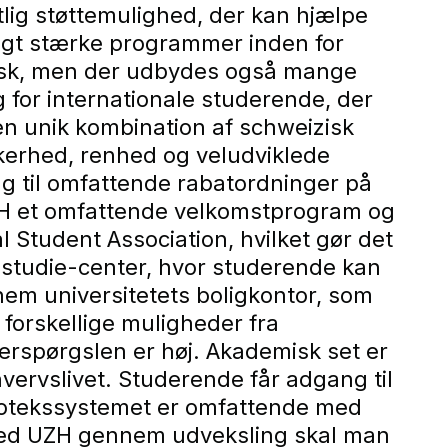
lig støttemulighed, der kan hjælpe
ligt stærke programmer inden for
tysk, men der udbydes også mange
g for internationale studerende, der
en unik kombination af schweizisk
sikkerhed, renhed og veludviklede
g til omfattende rabatordninger på
r UZH et omfattende velkomstprogram og
 Student Association, hvilket gør det
gstudie-center, hvor studerende kan
nem universitetets boligkontor, som
forskellige muligheder fra
fterspørgslen er høj. Akademisk set er
vervslivet. Studerende får adgang til
ibliotekssystemet er omfattende med
re ved UZH gennem udveksling skal man