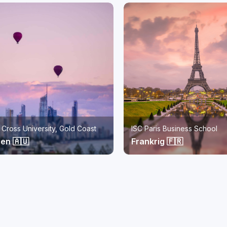
s Business School
Monash University Malaysia
g 🇫🇷
Malaysia 🇲🇾