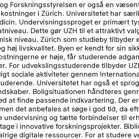
og Forskningsstyrelsen er også en væsent
kostninger i Zürich. Universitetet har sær
edicin. Undervisningssproget er primært 
niveau. Dette gør UZH til et attraktivt val
sk niveau. Zürich som studieby tilbyder 
og høj livskvalitet. Byen er kendt for sin 
ostningerne er høje, får studerende adgan
viteter. For udvekslingsstuderende tilbyde
t sociale aktiviteter gennem International
tuderende. Universitetet har også et spro
ndskaber. Boligsituationen håndteres gen
d at finde passende indkvartering. Der er 
, men det anbefales at søge i god tid, da e
undervisning og tætte forbindelser til erh
eltage i innovative forskningsprojekter. B
 talrige digitale ressourcer. For at stude