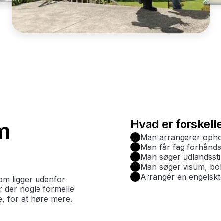
Hvad er forskell
m
Man arrangerer ophol
Man får fag forhånd
Man søger udlandssti
Man søger visum, boli
Arrangér en engelskt
om ligger udenfor
er der nogle formelle
e, for at høre mere.