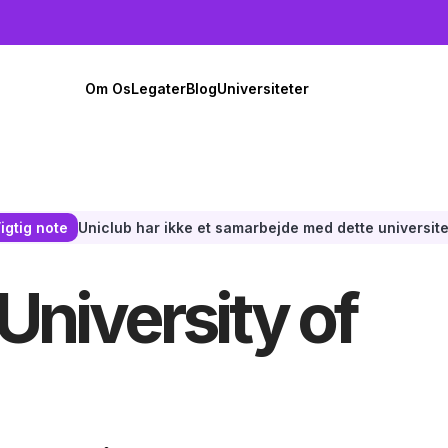
Om Os
Legater
Blog
Universiteter
Uniclub har ikke et samarbejde med dette universite
igtig note
 University of