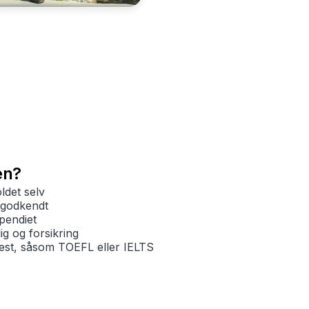
en?
det selv
sgodkendt
pendiet
g og forsikring
est, såsom TOEFL eller IELTS