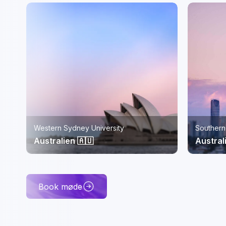
Southern Cross University, Gold Coast
ISC Pari
Australien 🇦🇺
Frankri
Book møde