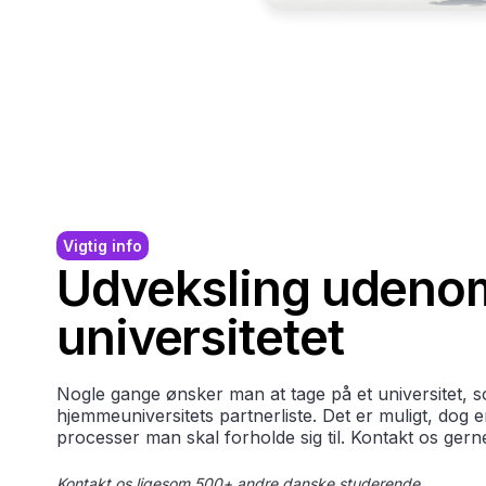
Vigtig info
Udveksling udeno
universitetet
Nogle gange ønsker man at tage på et universitet, s
hjemmeuniversitets partnerliste. Det er muligt, dog 
processer man skal forholde sig til. Kontakt os gern
Kontakt os ligesom 500+ andre danske studerende.