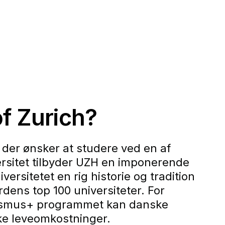
of Zurich?
 der ønsker at studere ved en af
versitet tilbyder UZH en imponerende
versitetet en rig historie og tradition
rdens top 100 universiteter. For
rasmus+ programmet kan danske
ke leveomkostninger.