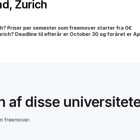
nd, Zurich
ch? Priser per semester som freemover starter fra 0€
urich? Deadline til efterår er October 30 og foråret er Ap
en af disse universitet
om freemover.