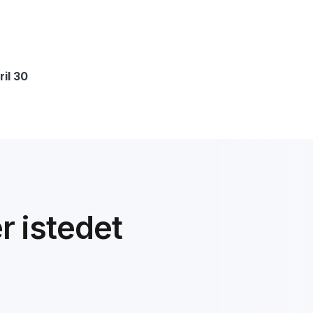
ril 30
er istedet