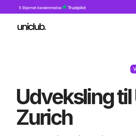
5 Stjernet bedømmelse
V
Udveksling til
Zurich