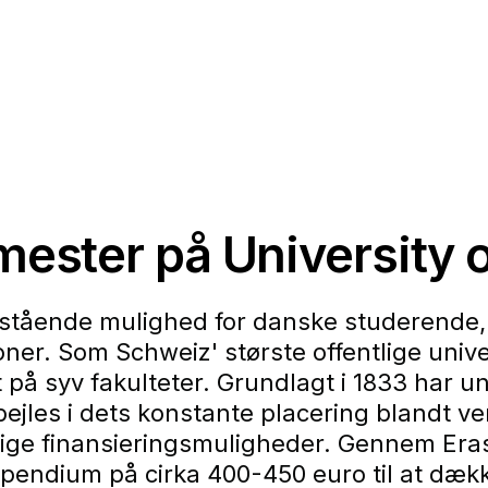
mester på University 
nestående mulighed for danske studerende,
ioner. Som Schweiz' største offentlige uni
 på syv fakulteter. Grundlagt i 1833 har uni
pejles i dets konstante placering blandt ve
llige finansieringsmuligheder. Gennem E
pendium på cirka 400-450 euro til at dæk