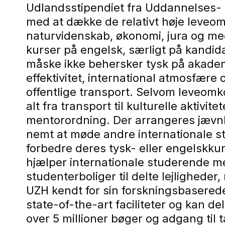
Udlandsstipendiet fra Uddannelses- 
med at dække de relativt høje leveom
naturvidenskab, økonomi, jura og m
kurser på engelsk, særligt på kandidat
måske ikke behersker tysk på akademi
effektivitet, international atmosfære 
offentlige transport. Selvom leveomk
alt fra transport til kulturelle akti
mentorordning. Der arrangeres jævnlig
nemt at møde andre internationale s
forbedre deres tysk- eller engelskku
hjælper internationale studerende me
studenterboliger til delte lejligheder
UZH kendt for sin forskningsbaserede 
state-of-the-art faciliteter og kan d
over 5 millioner bøger og adgang til