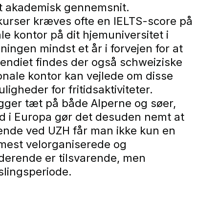
odt akademisk gennemsnit.
kurser kræves ofte en IELTS-score på
 kontor på dit hjemuniversitet i
ingen mindst et år i forvejen for at
pendiet findes der også schweiziske
onale kontor kan vejlede om disse
heder for fritidsaktiviteter.
igger tæt på både Alperne og søer,
ed i Europa gør det desuden nemt at
rende ved UZH får man ikke kun en
 mest velorganiserede og
tuderende er tilsvarende, men
slingsperiode.