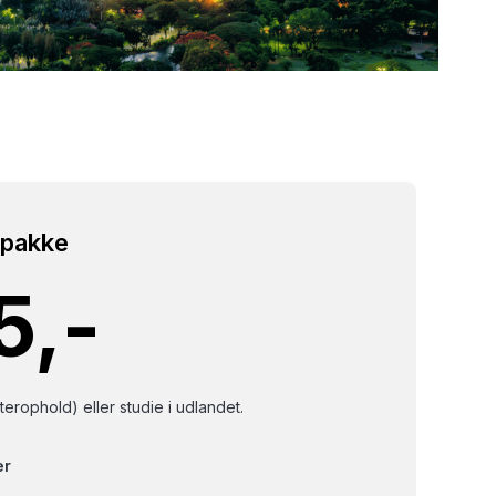
tpakke
5,-
erophold) eller studie i udlandet.
er