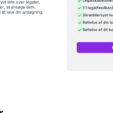
Legatskabeloner
et liste over legater,
e er, at ansøge dem.
1:1 legatfeedbac
il at lave din ansøgning.
Skræddersyet leg
Rettelse af din 
Rettelse af dit b