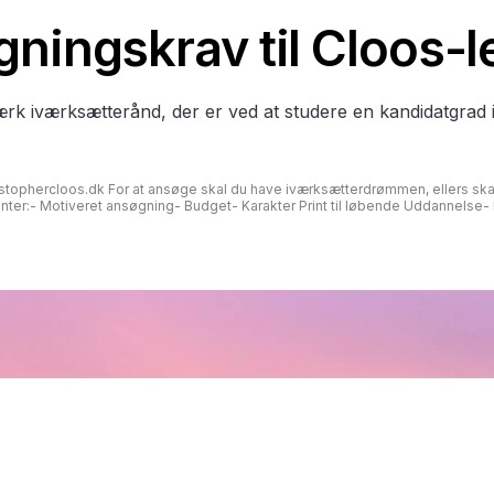
ningskrav til Cloos-l
ærk iværksætterånd, der er ved at studere en kandidatgrad 
hristophercloos.dk For at ansøge skal du have iværksætterdrømmen, ellers s
ter:- Motiveret ansøgning- Budget- Karakter Print til løbende Uddannelse