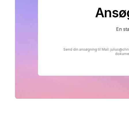
Ansøg
En st
Send din ansøgning til Mail: julius@c
dokumen