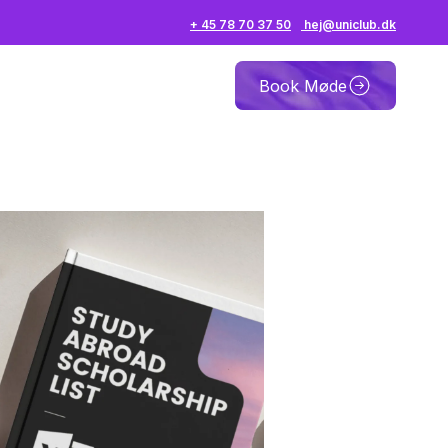
+ 45 78 70 37 50
hej@uniclub.dk
Book Møde