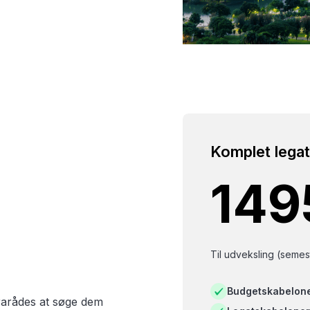
Komplet lega
149
Til udveksling (semest
Budgetskabelon
frarådes at søge dem