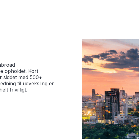
 abroad
e opholdet. Kort
har siddet med 500+
jledning til udveksling er
t frivilligt.