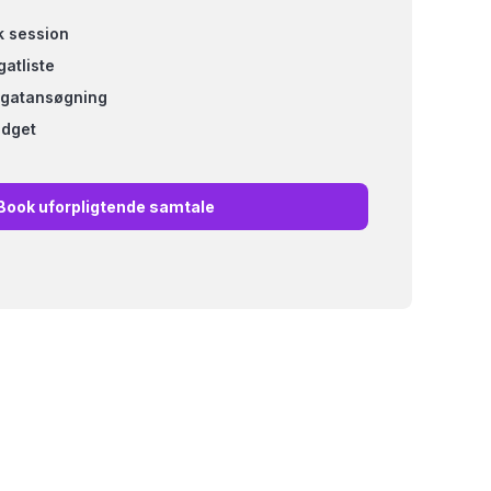
k session
atliste
legatansøgning
udget
Book uforpligtende samtale