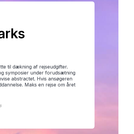
arks
 til dækning af rejseudgifter.
r og symposier under forudsætning
emvise abstractet. Hvis ansøgeren
 uddannelse. Maks en rejse om året
d