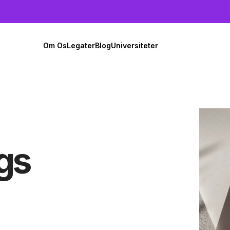
Om Os
Legater
Blog
Universiteter
gs