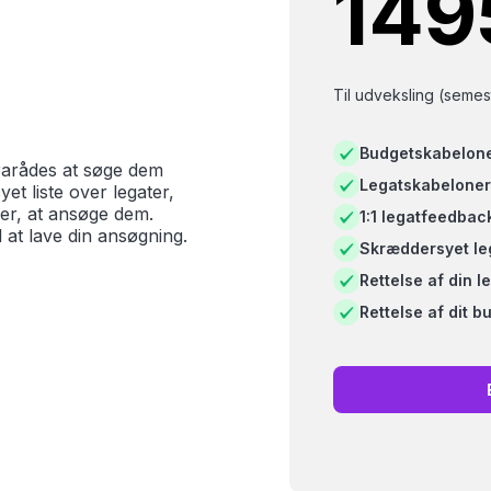
149
Til udveksling (semest
Budgetskabelon
frarådes at søge dem
Legatskabeloner
et liste over legater,
e er, at ansøge dem.
1:1 legatfeedbac
il at lave din ansøgning.
Skræddersyet leg
Rettelse af din 
Rettelse af dit b