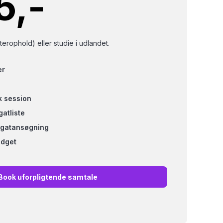
5,-
erophold) eller studie i udlandet.
er
k session
atliste
legatansøgning
udget
Book uforpligtende samtale