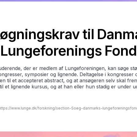
øgningskrav til Danm
Lungeforenings Fond
uderende, der er medlem af Lungeforeningen, kan søge støtte
kongresser, symposier og lignende. Deltagelse i kongresse
ren til et accepteret abstract, og at ansøgeren selv skal fr
e til et lignende kursus, og at han eller hun stadig er under
https://www.lunge.dk/forskning/section-Soeg-danmarks-lungeforeningsfon