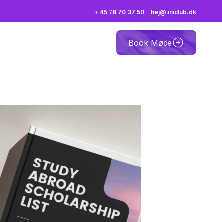
+ 45 78 70 37 50
hej@uniclub.dk
Book Møde