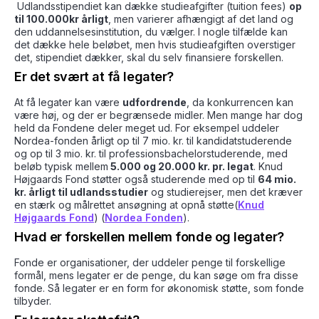
Udlandsstipendiet kan dække studieafgifter (tuition fees)
op
til 100.000kr årligt
, men varierer afhængigt af det land og
den uddannelsesinstitution, du vælger. I nogle tilfælde kan
det dække hele beløbet, men hvis studieafgiften overstiger
det, stipendiet dækker, skal du selv finansiere forskellen.
Er det svært at få legater?
At få legater kan være
udfordrende
, da konkurrencen kan
være høj, og der er begrænsede midler. Men mange har dog
held da Fondene deler meget ud. For eksempel uddeler
Nordea-fonden årligt op til 7 mio. kr. til kandidatstuderende
og op til 3 mio. kr. til professionsbachelorstuderende, med
beløb typisk mellem
5.000 og 20.000 kr. pr. legat
. Knud
Højgaards Fond støtter også studerende med op til
64 mio.
kr. årligt til udlandsstudier
og studierejser, men det kræver
en stærk og målrettet ansøgning at opnå støtte​(
Knud
Højgaards Fond
) ​(
Nordea Fonden
).
Hvad er forskellen mellem fonde og legater?
Fonde er organisationer, der uddeler penge til forskellige
formål, mens legater er de penge, du kan søge om fra disse
fonde. Så legater er en form for økonomisk støtte, som fonde
tilbyder.