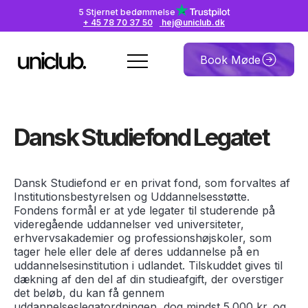
5 Stjernet bedømmelse
+ 45 78 70 37 50
hej@uniclub.dk
Book Møde
Dansk Studiefond Legatet
Dansk Studiefond er en privat fond, som forvaltes af
Institutionsbestyrelsen og Uddannelsesstøtte.
Fondens formål er at yde legater til studerende på
videregående uddannelser ved universiteter,
erhvervsakademier og professionshøjskoler, som
tager hele eller dele af deres uddannelse på en
uddannelsesinstitution i udlandet. Tilskuddet gives til
dækning af den del af din studieafgift, der overstiger
det beløb, du kan få gennem
uddannelseslegatordningen, dog mindst 5.000 kr. og