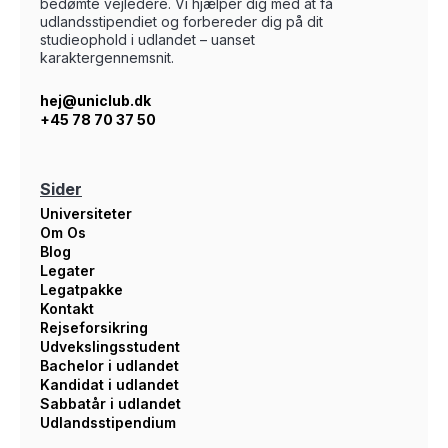
bedømte vejledere. Vi hjælper dig med at få
udlandsstipendiet og forbereder dig på dit
studieophold i udlandet – uanset
karaktergennemsnit.
hej@uniclub.dk
+45 78 70 37 50
Sider
Universiteter
Om Os
Blog
Legater
Legatpakke
Kontakt
Rejseforsikring
Udvekslingsstudent
Bachelor i udlandet
Kandidat i udlandet
Sabbatår i udlandet
Udlandsstipendium