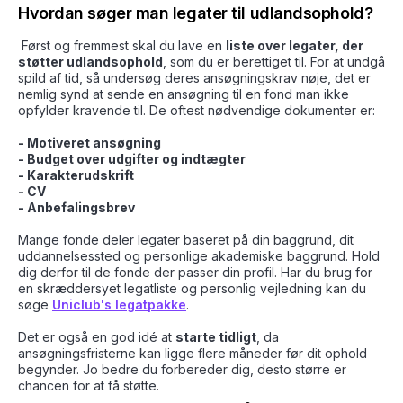
Hvordan søger man legater til udlandsophold?
Først og fremmest skal du lave en
liste over legater, der
støtter udlandsophold
, som du er berettiget til. For at undgå
spild af tid, så undersøg deres ansøgningskrav nøje, det er
nemlig synd at sende en ansøgning til en fond man ikke
opfylder kravende til. De oftest nødvendige dokumenter er:
- Motiveret ansøgning
- Budget over udgifter og indtægter
- Karakterudskrift
- CV
- Anbefalingsbrev
Mange fonde deler legater baseret på din baggrund, dit
uddannelsessted og personlige akademiske baggrund. Hold
dig derfor til de fonde der passer din profil. Har du brug for
en skræddersyet legatliste og personlig vejledning kan du
søge
Uniclub's legatpakke
.
Det er også en god idé at
starte tidligt
, da
ansøgningsfristerne kan ligge flere måneder før dit ophold
begynder. Jo bedre du forbereder dig, desto større er
chancen for at få støtte.