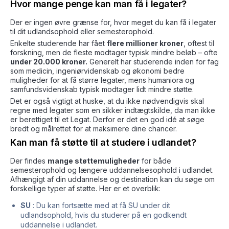
Hvor mange penge kan man få i legater?
Der er ingen øvre grænse for, hvor meget du kan få i legater
til dit udlandsophold eller semesterophold.
Enkelte studerende har fået
flere millioner kroner
, oftest til
forskning, men de fleste modtager typisk mindre beløb – ofte
under 20.000 kroner.
Generelt har studerende inden for fag
som medicin, ingeniørvidenskab og økonomi bedre
muligheder for at få større legater, mens humaniora og
samfundsvidenskab typisk modtager lidt mindre støtte.
Det er også vigtigt at huske, at du ikke nødvendigvis skal
regne med legater som en sikker indtægtskilde, da man ikke
er berettiget til et Legat. Derfor er det en god idé at søge
bredt og målrettet for at maksimere dine chancer.
Kan man få støtte til at studere i udlandet?
Der findes
mange støttemuligheder
for både
semesterophold og længere uddannelsesophold i udlandet.
Afhængigt af din uddannelse og destination kan du søge om
forskellige typer af støtte. Her er et overblik:
SU
: Du kan fortsætte med at få SU under dit
udlandsophold, hvis du studerer på en godkendt
uddannelse i udlandet.