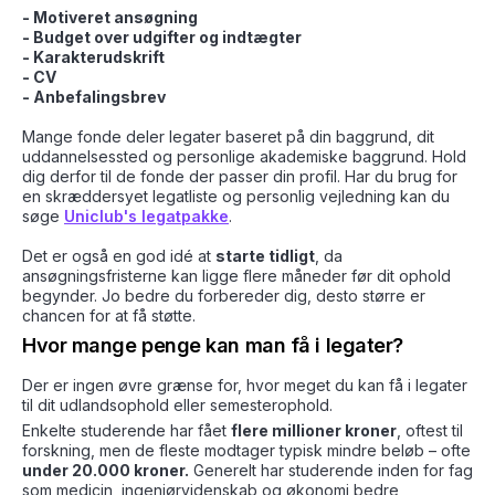
- Motiveret ansøgning
- Budget over udgifter og indtægter
- Karakterudskrift
- CV
- Anbefalingsbrev
Mange fonde deler legater baseret på din baggrund, dit
uddannelsessted og personlige akademiske baggrund. Hold
dig derfor til de fonde der passer din profil. Har du brug for
en skræddersyet legatliste og personlig vejledning kan du
søge
Uniclub's legatpakke
.
Det er også en god idé at
starte tidligt
, da
ansøgningsfristerne kan ligge flere måneder før dit ophold
begynder. Jo bedre du forbereder dig, desto større er
chancen for at få støtte.
Hvor mange penge kan man få i legater?
Der er ingen øvre grænse for, hvor meget du kan få i legater
til dit udlandsophold eller semesterophold.
Enkelte studerende har fået
flere millioner kroner
, oftest til
forskning, men de fleste modtager typisk mindre beløb – ofte
under 20.000 kroner.
Generelt har studerende inden for fag
som medicin, ingeniørvidenskab og økonomi bedre