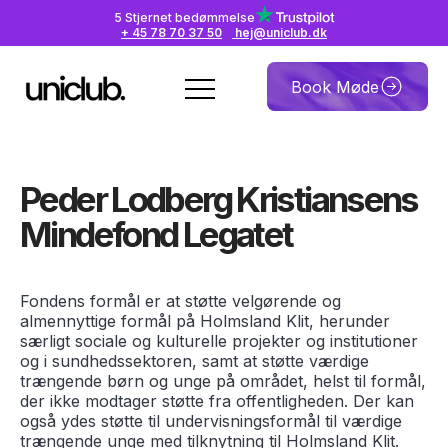
5 Stjernet bedømmelse
+ 45 78 70 37 50
hej@uniclub.dk
Book Møde
Peder Lodberg Kristiansens
Mindefond Legatet
Fondens formål er at støtte velgørende og
almennyttige formål på Holmsland Klit, herunder
særligt sociale og kulturelle projekter og institutioner
og i sundhedssektoren, samt at støtte værdige
trængende børn og unge på området, helst til formål,
der ikke modtager støtte fra offentligheden. Der kan
også ydes støtte til undervisningsformål til værdige
trængende unge med tilknytning til Holmsland Klit.