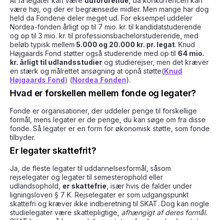
At få legater kan være
udfordrende
, da konkurrencen kan
være høj, og der er begrænsede midler. Men mange har dog
held da Fondene deler meget ud. For eksempel uddeler
Nordea-fonden årligt op til 7 mio. kr. til kandidatstuderende
og op til 3 mio. kr. til professionsbachelorstuderende, med
beløb typisk mellem
5.000 og 20.000 kr. pr. legat
. Knud
Højgaards Fond støtter også studerende med op til
64 mio.
kr. årligt til udlandsstudier
og studierejser, men det kræver
en stærk og målrettet ansøgning at opnå støtte​(
Knud
Højgaards Fond
) ​(
Nordea Fonden
).
Hvad er forskellen mellem fonde og legater?
Fonde er organisationer, der uddeler penge til forskellige
formål, mens legater er de penge, du kan søge om fra disse
fonde. Så legater er en form for økonomisk støtte, som fonde
tilbyder.
Er legater skattefrit?
Ja, de fleste legater til uddannelsesformål, såsom
rejselegater og legater til semesterophold eller
udlandsophold,
er skattefrie
, især hvis de falder under
ligningsloven § 7 K. Rejselegater er som udgangspunkt
skattefri og kræver ikke indberetning til SKAT. Dog kan nogle
studielegater være skattepligtige,
afhængigt af deres formål.