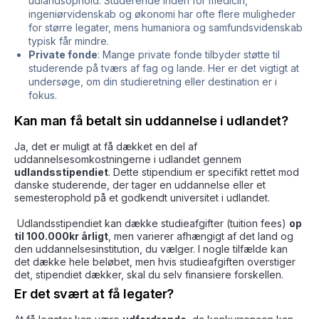
udlandsophold. Studerende inden for medicin,
ingeniørvidenskab og økonomi har ofte flere muligheder
for større legater, mens humaniora og samfundsvidenskab
typisk får mindre.
Private fonde
: Mange private fonde tilbyder støtte til
studerende på tværs af fag og lande. Her er det vigtigt at
undersøge, om din studieretning eller destination er i
fokus.
Kan man få betalt sin uddannelse i udlandet?
Ja, det er muligt at få dækket en del af
uddannelsesomkostningerne i udlandet gennem
udlandsstipendiet
. Dette stipendium er specifikt rettet mod
danske studerende, der tager en uddannelse eller et
semesterophold på et godkendt universitet i udlandet.
Udlandsstipendiet kan dække studieafgifter (tuition fees)
op
til 100.000kr årligt
, men varierer afhængigt af det land og
den uddannelsesinstitution, du vælger. I nogle tilfælde kan
det dække hele beløbet, men hvis studieafgiften overstiger
det, stipendiet dækker, skal du selv finansiere forskellen.
Er det svært at få legater?