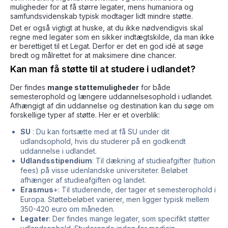
muligheder for at få større legater, mens humaniora og
samfundsvidenskab typisk modtager lidt mindre støtte.
Det er også vigtigt at huske, at du ikke nødvendigvis skal
regne med legater som en sikker indtægtskilde, da man ikke
er berettiget til et Legat. Derfor er det en god idé at søge
bredt og målrettet for at maksimere dine chancer.
Kan man få støtte til at studere i udlandet?
Der findes
mange støttemuligheder
for både
semesterophold og længere uddannelsesophold i udlandet.
Afhængigt af din uddannelse og destination kan du søge om
forskellige typer af støtte. Her er et overblik:
SU
: Du kan fortsætte med at få SU under dit
udlandsophold, hvis du studerer på en godkendt
uddannelse i udlandet.
Udlandsstipendium
: Til dækning af studieafgifter (tuition
fees) på visse udenlandske universiteter. Beløbet
afhænger af studieafgiften og landet.
Erasmus
+: Til studerende, der tager et semesterophold i
Europa. Støttebeløbet varierer, men ligger typisk mellem
350-420 euro om måneden.
Legater
: Der findes mange legater, som specifikt støtter