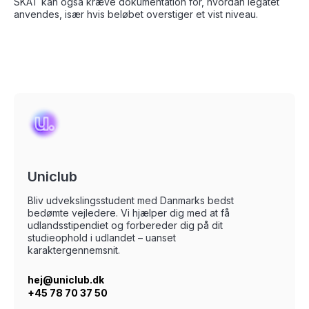
SKAT kan også kræve dokumentation for, hvordan legatet
anvendes, især hvis beløbet overstiger et vist niveau.
Uniclub
Bliv udvekslingsstudent med Danmarks bedst
bedømte vejledere. Vi hjælper dig med at få
udlandsstipendiet og forbereder dig på dit
studieophold i udlandet – uanset
karaktergennemsnit.
hej@uniclub.dk
+45 78 70 37 50