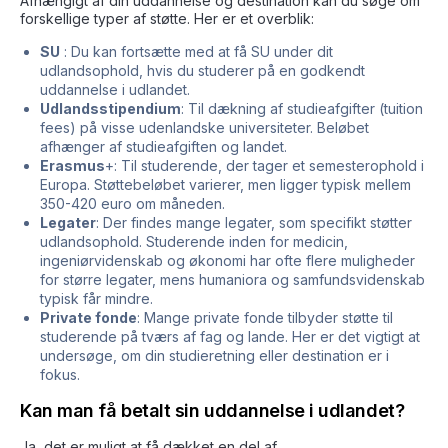
Afhængigt af din uddannelse og destination kan du søge om
forskellige typer af støtte. Her er et overblik:
SU
: Du kan fortsætte med at få SU under dit
udlandsophold, hvis du studerer på en godkendt
uddannelse i udlandet.
Udlandsstipendium
: Til dækning af studieafgifter (tuition
fees) på visse udenlandske universiteter. Beløbet
afhænger af studieafgiften og landet.
Erasmus
+: Til studerende, der tager et semesterophold i
Europa. Støttebeløbet varierer, men ligger typisk mellem
350-420 euro om måneden.
Legater
: Der findes mange legater, som specifikt støtter
udlandsophold. Studerende inden for medicin,
ingeniørvidenskab og økonomi har ofte flere muligheder
for større legater, mens humaniora og samfundsvidenskab
typisk får mindre.
Private fonde
: Mange private fonde tilbyder støtte til
studerende på tværs af fag og lande. Her er det vigtigt at
undersøge, om din studieretning eller destination er i
fokus.
Kan man få betalt sin uddannelse i udlandet?
Ja, det er muligt at få dækket en del af