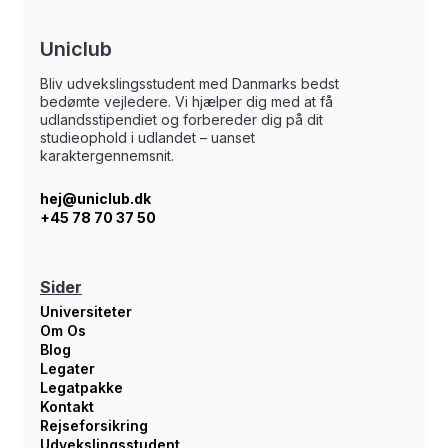
Uniclub
Bliv udvekslingsstudent med Danmarks bedst
bedømte vejledere. Vi hjælper dig med at få
udlandsstipendiet og forbereder dig på dit
studieophold i udlandet – uanset
karaktergennemsnit.
hej@uniclub.dk
+45 78 70 37 50
Sider
Universiteter
Om Os
Blog
Legater
Legatpakke
Kontakt
Rejseforsikring
Udvekslingsstudent