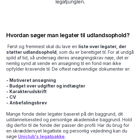
legatjunglen.
Hvordan søger man legater til udlandsophold?
Først og fremmest skal du lave en
liste over legater, der
støtter udlandsophold
, som du er berettiget til. For at undgå
spild af tid, så undersøg deres ansøgningskrav nøje, det er
nemlig synd at sende en ansøgning til en fond man ikke
opfylder kravende til. De oftest nødvendige dokumenter er:
- Motiveret ansøgning
- Budget over udgifter og indtægter
- Karakterudskrift
- CV
- Anbefalingsbrev
Mange fonde deler legater baseret på din baggrund, dit
uddannelsessted og personlige akademiske baggrund. Hold
dig derfor til de fonde der passer din profil. Har du brug for
en skræddersyet legatliste og personlig vejledning kan du
søge
Uniclub's legatpakke
.