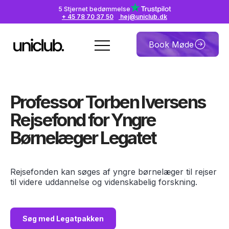
5 Stjernet bedømmelse
+ 45 78 70 37 50
hej@uniclub.dk
Book Møde
Professor Torben Iversens
Rejsefond for Yngre
Børnelæger Legatet
Rejsefonden kan søges af yngre børnelæger til rejser
til videre uddannelse og videnskabelig forskning.
Søg med Legatpakken