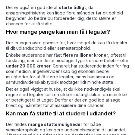
Det er også en god idé at
starte tidligt
, da
ansøgningsfristerne kan ligge flere måneder før dit ophold
begynder. Jo bedre du forbereder dig, desto større er
chancen for at få støtte.
Hvor mange penge kan man få i legater?
Der er ingen øvre grænse for, hvor meget du kan få i legater
til dit udlandsophold eller semesterophold.
Enkelte studerende har fået
flere millioner kroner
, oftest til
forskning, men de fleste modtager typisk mindre beløb – ofte
under 20.000 kroner.
Generelt har studerende inden for fag
som medicin, ingeniørvidenskab og økonomi bedre
muligheder for at få større legater, mens humaniora og
samfundsvidenskab typisk modtager lidt mindre støtte.
Det er også vigtigt at huske, at du ikke nødvendigvis skal
regne med legater som en sikker indtægtskilde, da man ikke
er berettiget til et Legat. Derfor er det en god idé at søge
bredt og målrettet for at maksimere dine chancer.
Kan man få støtte til at studere i udlandet?
Der findes
mange støttemuligheder
for både
semesterophold og længere uddannelsesophold i udlandet.