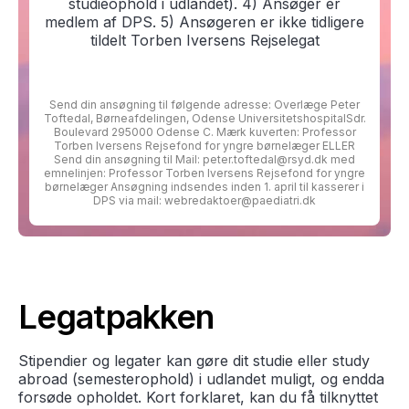
studieophold i udlandet). 4) Ansøger er
medlem af DPS. 5) Ansøgeren er ikke tidligere
tildelt Torben Iversens Rejselegat
Send din ansøgning til følgende adresse: Overlæge Peter
Toftedal, Børneafdelingen, Odense UniversitetshospitalSdr.
Boulevard 295000 Odense C. Mærk kuverten: Professor
Torben Iversens Rejsefond for yngre børnelæger ELLER
Send din ansøgning til Mail: peter.toftedal@rsyd.dk med
emnelinjen: Professor Torben Iversens Rejsefond for yngre
børnelæger Ansøgning indsendes inden 1. april til kasserer i
DPS via mail: webredaktoer@paediatri.dk
Legatpakken
Stipendier og legater kan gøre dit studie eller study
abroad (semesterophold) i udlandet muligt, og endda
forsøde opholdet. Kort forklaret, kan du få tilknyttet