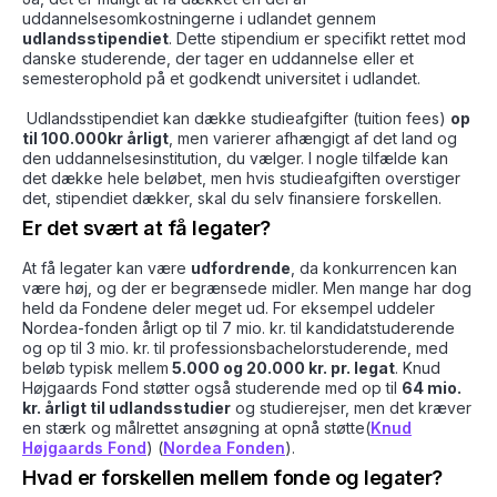
uddannelsesomkostningerne i udlandet gennem
udlandsstipendiet
. Dette stipendium er specifikt rettet mod
danske studerende, der tager en uddannelse eller et
semesterophold på et godkendt universitet i udlandet.
Udlandsstipendiet kan dække studieafgifter (tuition fees)
op
til 100.000kr årligt
, men varierer afhængigt af det land og
den uddannelsesinstitution, du vælger. I nogle tilfælde kan
det dække hele beløbet, men hvis studieafgiften overstiger
det, stipendiet dækker, skal du selv finansiere forskellen.
Er det svært at få legater?
At få legater kan være
udfordrende
, da konkurrencen kan
være høj, og der er begrænsede midler. Men mange har dog
held da Fondene deler meget ud. For eksempel uddeler
Nordea-fonden årligt op til 7 mio. kr. til kandidatstuderende
og op til 3 mio. kr. til professionsbachelorstuderende, med
beløb typisk mellem
5.000 og 20.000 kr. pr. legat
. Knud
Højgaards Fond støtter også studerende med op til
64 mio.
kr. årligt til udlandsstudier
og studierejser, men det kræver
en stærk og målrettet ansøgning at opnå støtte​(
Knud
Højgaards Fond
) ​(
Nordea Fonden
).
Hvad er forskellen mellem fonde og legater?