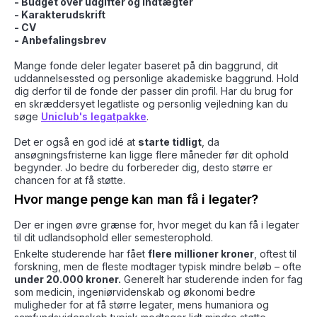
- Budget over udgifter og indtægter
- Karakterudskrift
- CV
- Anbefalingsbrev
Mange fonde deler legater baseret på din baggrund, dit
uddannelsessted og personlige akademiske baggrund. Hold
dig derfor til de fonde der passer din profil. Har du brug for
en skræddersyet legatliste og personlig vejledning kan du
søge
Uniclub's legatpakke
.
Det er også en god idé at
starte tidligt
, da
ansøgningsfristerne kan ligge flere måneder før dit ophold
begynder. Jo bedre du forbereder dig, desto større er
chancen for at få støtte.
Hvor mange penge kan man få i legater?
Der er ingen øvre grænse for, hvor meget du kan få i legater
til dit udlandsophold eller semesterophold.
Enkelte studerende har fået
flere millioner kroner
, oftest til
forskning, men de fleste modtager typisk mindre beløb – ofte
under 20.000 kroner.
Generelt har studerende inden for fag
som medicin, ingeniørvidenskab og økonomi bedre
muligheder for at få større legater, mens humaniora og