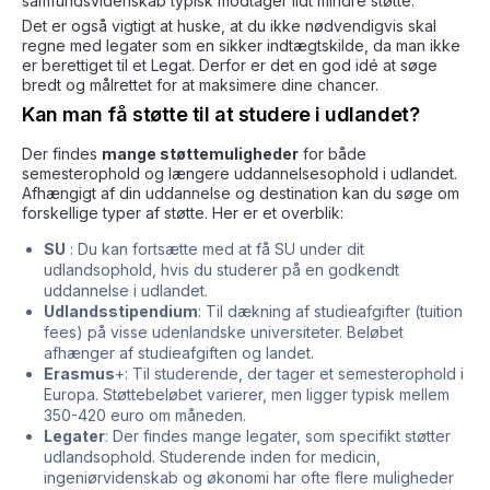
samfundsvidenskab typisk modtager lidt mindre støtte.
Det er også vigtigt at huske, at du ikke nødvendigvis skal
regne med legater som en sikker indtægtskilde, da man ikke
er berettiget til et Legat. Derfor er det en god idé at søge
bredt og målrettet for at maksimere dine chancer.
Kan man få støtte til at studere i udlandet?
Der findes
mange støttemuligheder
for både
semesterophold og længere uddannelsesophold i udlandet.
Afhængigt af din uddannelse og destination kan du søge om
forskellige typer af støtte. Her er et overblik:
SU
: Du kan fortsætte med at få SU under dit
udlandsophold, hvis du studerer på en godkendt
uddannelse i udlandet.
Udlandsstipendium
: Til dækning af studieafgifter (tuition
fees) på visse udenlandske universiteter. Beløbet
afhænger af studieafgiften og landet.
Erasmus
+: Til studerende, der tager et semesterophold i
Europa. Støttebeløbet varierer, men ligger typisk mellem
350-420 euro om måneden.
Legater
: Der findes mange legater, som specifikt støtter
udlandsophold. Studerende inden for medicin,
ingeniørvidenskab og økonomi har ofte flere muligheder