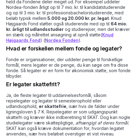
held da Fondene deler meget ud. For eksempel uddeler
Nordea-fonden årligt op til 7 mio. kr. til kandidatstuderende
og op til 3 mio. kr. til professionsbachelorstuderende, med
beløb typisk mellem
5.000 og 20.000 kr. pr. legat
. Knud
Højgaards Fond støtter også studerende med op til
64 mio.
kr. årligt til udlandsstudier
og studierejser, men det kræver
en stærk og målrettet ansøgning at opnå støtte​(
Knud
Højgaards Fond
) ​(
Nordea Fonden
).
Hvad er forskellen mellem fonde og legater?
Fonde er organisationer, der uddeler penge til forskellige
formål, mens legater er de penge, du kan søge om fra disse
fonde. Så legater er en form for økonomisk støtte, som fonde
tilbyder.
Er legater skattefrit?
Ja, de fleste legater til uddannelsesformål, såsom
rejselegater og legater til semesterophold eller
udlandsophold,
er skattefrie
, især hvis de falder under
ligningsloven § 7 K. Rejselegater er som udgangspunkt
skattefri og kræver ikke indberetning til SKAT. Dog kan nogle
studielegater være skattepligtige,
afhængigt af deres formål.
SKAT kan også kræve dokumentation for, hvordan legatet
anvendes, især hvis beløbet overstiger et vist niveau.