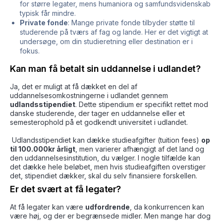
for større legater, mens humaniora og samfundsvidenskab
typisk får mindre.
Private fonde
: Mange private fonde tilbyder støtte til
studerende på tværs af fag og lande. Her er det vigtigt at
undersøge, om din studieretning eller destination er i
fokus.
Kan man få betalt sin uddannelse i udlandet?
Ja, det er muligt at få dækket en del af
uddannelsesomkostningerne i udlandet gennem
udlandsstipendiet
. Dette stipendium er specifikt rettet mod
danske studerende, der tager en uddannelse eller et
semesterophold på et godkendt universitet i udlandet.
Udlandsstipendiet kan dække studieafgifter (tuition fees)
op
til 100.000kr årligt
, men varierer afhængigt af det land og
den uddannelsesinstitution, du vælger. I nogle tilfælde kan
det dække hele beløbet, men hvis studieafgiften overstiger
det, stipendiet dækker, skal du selv finansiere forskellen.
Er det svært at få legater?
At få legater kan være
udfordrende
, da konkurrencen kan
være høj, og der er begrænsede midler. Men mange har dog