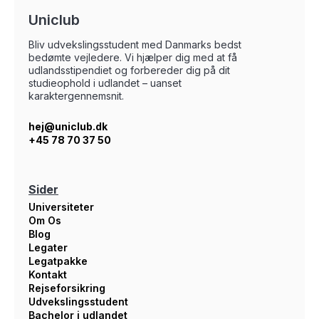
Uniclub
Bliv udvekslingsstudent med Danmarks bedst
bedømte vejledere. Vi hjælper dig med at få
udlandsstipendiet og forbereder dig på dit
studieophold i udlandet – uanset
karaktergennemsnit.
hej@uniclub.dk
+45 78 70 37 50
Sider
Universiteter
Om Os
Blog
Legater
Legatpakke
Kontakt
Rejseforsikring
Udvekslingsstudent
Bachelor i udlandet